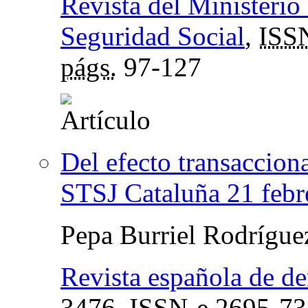
Revista del Ministerio
Seguridad Social
,
ISS
págs.
97-127
Del efecto transacciona
STSJ Cataluña 21 febr
Pepa Burriel Rodrígu
Revista española de de
3476,
ISSN-e
2695-73