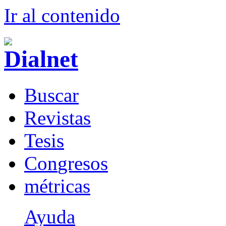
Ir al conteni
d
o
B
uscar
R
evistas
T
esis
Co
n
gresos
m
étricas
Ayuda