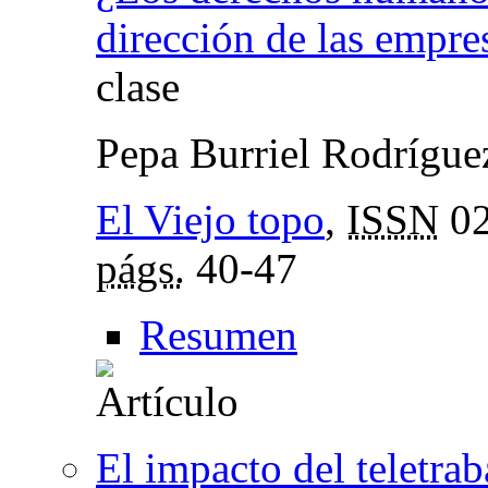
dirección de las empre
clase
Pepa Burriel Rodrígu
El Viejo topo
,
ISSN
02
págs.
40-47
Resumen
El impacto del teletra