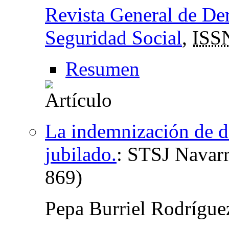
Revista General de Der
Seguridad Social
,
ISS
Resumen
La indemnización de da
jubilado.
:
STSJ Navarr
869)
Pepa Burriel Rodrígu