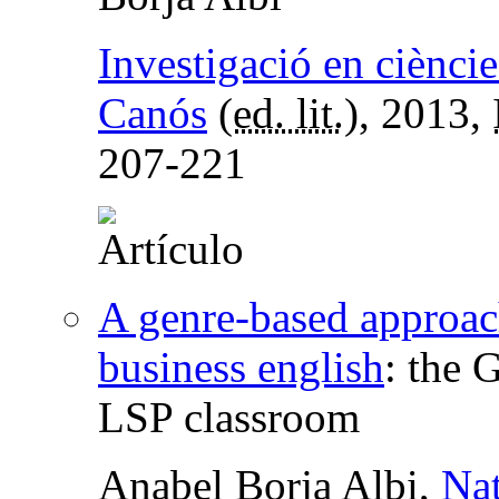
Investigació en ciènci
Canós
(
ed. lit.
), 2013,
207-221
A genre-based approach
business english
:
the 
LSP classroom
Anabel Borja Albi,
Nat