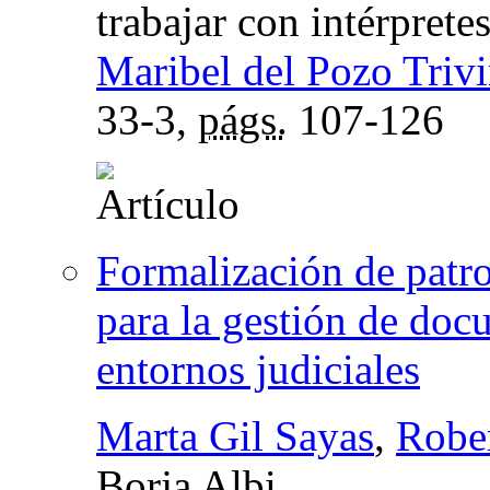
trabajar con intérpretes
Maribel del Pozo Triv
33-3,
págs.
107-126
Formalización de patr
para la gestión de doc
entornos judiciales
Marta Gil Sayas
,
Rober
Borja Albi