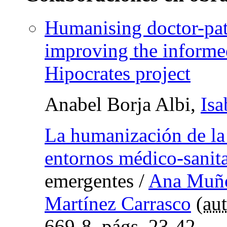
Humanising doctor-pa
improving the informe
Hipocrates project
Anabel Borja Albi,
Isa
La humanización de la
entornos médico-sanita
emergentes
/
Ana Muñ
Martínez Carrasco
(
aut
669-8,
págs.
23-42