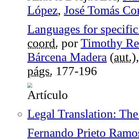
López
,
José Tomás Co
Languages for specific 
coord.
por
Timothy Re
Bárcena Madera
(
aut.
)
págs.
177-196
Legal Translation: The 
Fernando Prieto Ramo