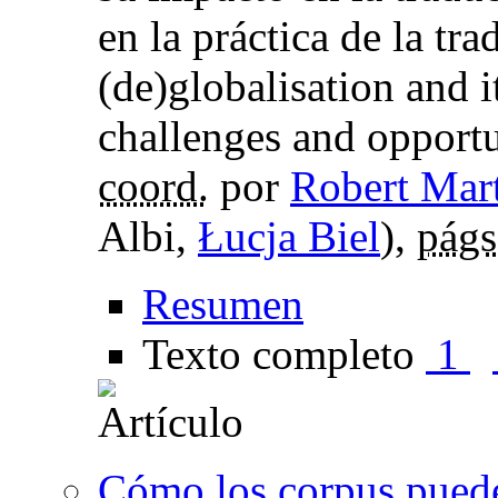
en la práctica de la tr
(de)globalisation and i
challenges and opportun
coord.
por
Robert Mart
Albi,
Łucja Biel
),
págs
Resumen
Texto completo
1
Cómo los corpus pueden