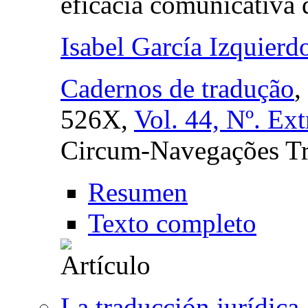
eficacia comunicativa
Isabel García Izquierd
Cadernos de tradução
,
526X,
Vol. 44, Nº. Ext
Circum-Navegações Tra
Resumen
Texto completo
La traducción jurídica