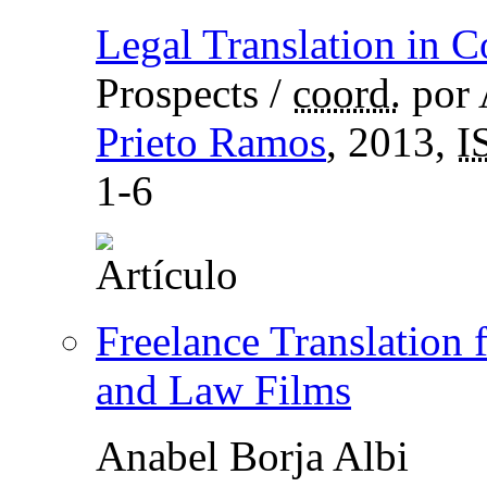
Legal Translation in C
Prospects
/
coord.
por 
Prieto Ramos
, 2013,
I
1-6
Freelance Translation 
and Law Films
Anabel Borja Albi