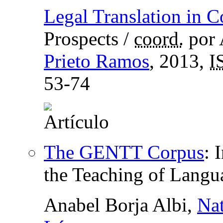
Legal Translation in C
Prospects
/
coord.
por 
Prieto Ramos
, 2013,
I
53-74
The GENTT Corpus
:
I
the Teaching of Langu
Anabel Borja Albi,
Nat