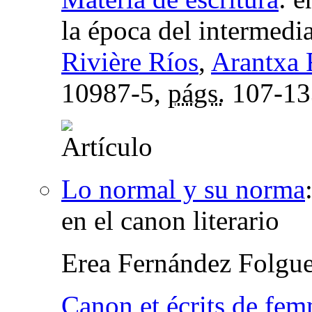
la época del intermed
Rivière Ríos
,
Arantxa
10987-5,
págs.
107-13
Lo normal y su norma
en el canon literario
Erea Fernández Folgue
Canon et écrits de fe