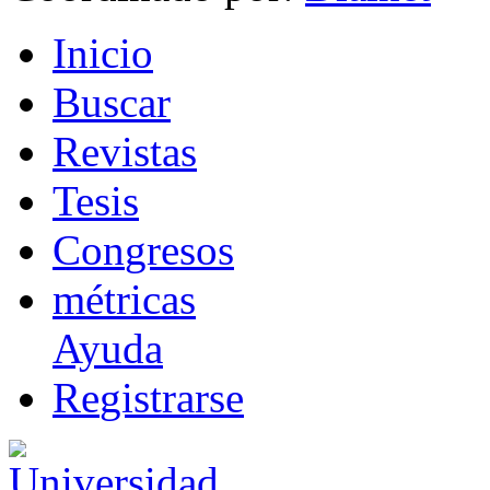
I
nicio
B
uscar
R
evistas
T
esis
Co
n
gresos
m
étricas
Ayuda
R
e
gistrarse