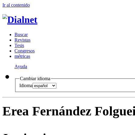
Ir al conteni
d
o
B
uscar
R
evistas
T
esis
Co
n
gresos
m
étricas
Ayuda
Cambiar idioma
Idioma
Erea Fernández Folgue