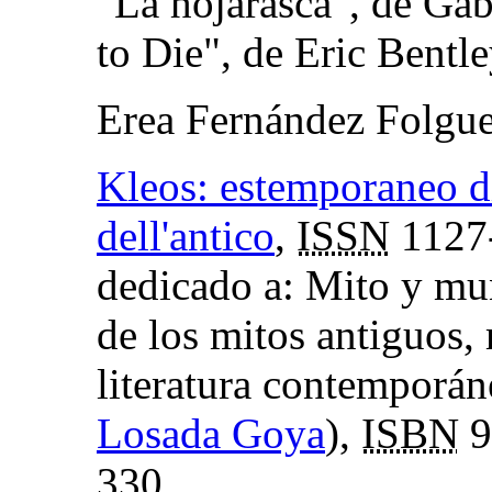
"La hojarasca", de Ga
to Die", de Eric Bentl
Erea Fernández Folgue
Kleos: estemporaneo di 
dell'antico
,
ISSN
1127
dedicado a: Mito y mu
de los mitos antiguos,
literatura contemporán
Losada Goya
),
ISBN
9
330