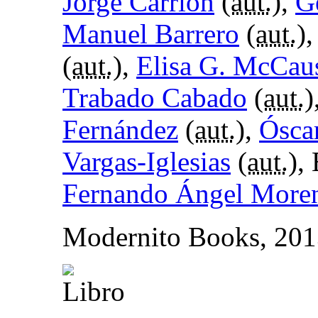
Jorge Carrión
(
aut.
),
G
Manuel Barrero
(
aut.
)
(
aut.
),
Elisa G. McCau
Trabado Cabado
(
aut.
)
Fernández
(
aut.
),
Ósca
Vargas-Iglesias
(
aut.
),
Fernando Ángel Moren
Modernito Books, 20