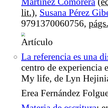
Martinez Comorera
(
ed
lit.
),
Susana Pérez Gibe
9791370060756,
págs
La referencia es una di
centro de experiencia 
My life, de Lyn Hejini
Erea Fernández Folgue
Materia de escritura
:
e