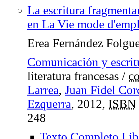
La escritura fragmentar
en La Vie mode d'empl
Erea Fernández Folgue
Comunicación y escrit
literatura francesas
/
co
Larrea
,
Juan Fidel Co
Ezquerra
, 2012,
ISBN
248
Texto Completo Lib