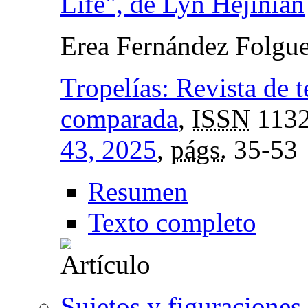
Life", de Lyn Hejinian
Erea Fernández Folgue
Tropelías: Revista de te
comparada
,
ISSN
1132
43, 2025
,
págs.
35-53
Resumen
Texto completo
Sujetos y figuraciones 