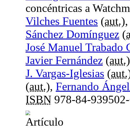
concéntricas a Watch
Vilches Fuentes
(
aut.
)
Sánchez Domínguez
(
José Manuel Trabado 
Javier Fernández
(
aut.
J. Vargas-Iglesias
(
aut.
(
aut.
),
Fernando Ángel
ISBN
978-84-939502-