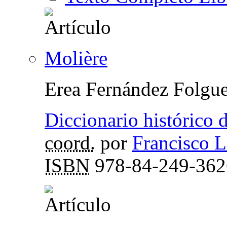
Molière
Erea Fernández Folgue
Diccionario histórico 
coord.
por
Francisco L
ISBN
978-84-249-362