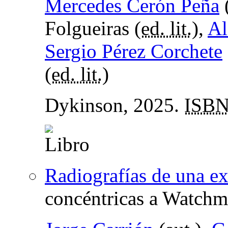
Mercedes Cerón Peña
Folgueiras (
ed. lit.
),
Al
Sergio Pérez Corchete
(
ed. lit.
)
Dykinson, 2025.
ISB
Radiografías de una e
concéntricas a Watch