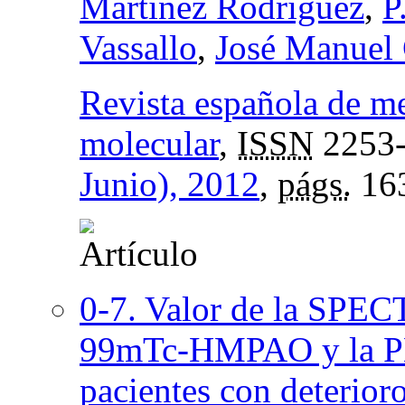
Martínez Rodríguez
,
P
Vassallo
,
José Manuel C
Revista española de m
molecular
,
ISSN
2253
Junio), 2012
,
págs.
16
0-7. Valor de la SPECT
99mTc-HMPAO y la P
pacientes con deterior