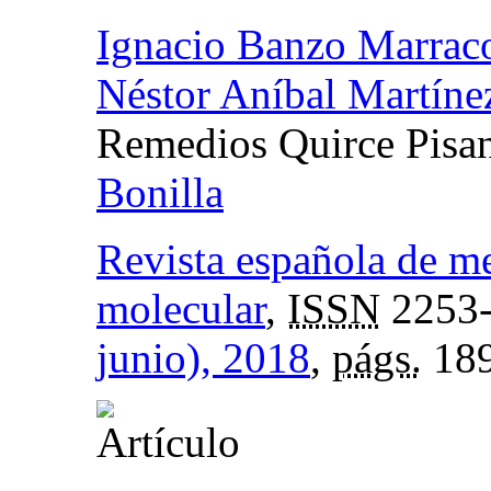
Ignacio Banzo Marrac
Néstor Aníbal Martín
Remedios Quirce Pisa
Bonilla
Revista española de m
molecular
,
ISSN
2253
junio), 2018
,
págs.
189