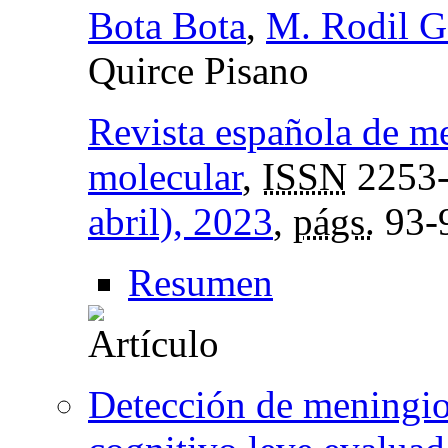
Bota Bota
,
M. Rodil G
Quirce Pisano
Revista española de m
molecular
,
ISSN
2253
abril), 2023
,
págs.
93-
Resumen
Detección de meningio