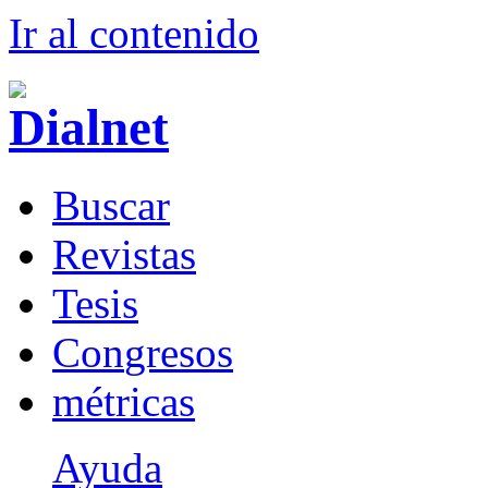
Ir al conteni
d
o
B
uscar
R
evistas
T
esis
Co
n
gresos
m
étricas
Ayuda