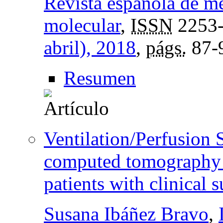
Revista española de m
molecular
,
ISSN
2253
abril), 2018
,
págs.
87-
Resumen
Ventilation/Perfusion
computed tomography 
patients with clinical
Susana Ibáñez Bravo
,