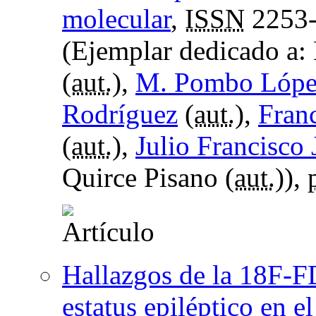
molecular
,
ISSN
2253
(Ejemplar dedicado a:
(
aut.
),
M. Pombo Lópe
Rodríguez
(
aut.
),
Fran
(
aut.
),
Julio Francisco
Quirce Pisano (
aut.
)),
Hallazgos de la 18F-
estatus epiléptico en e