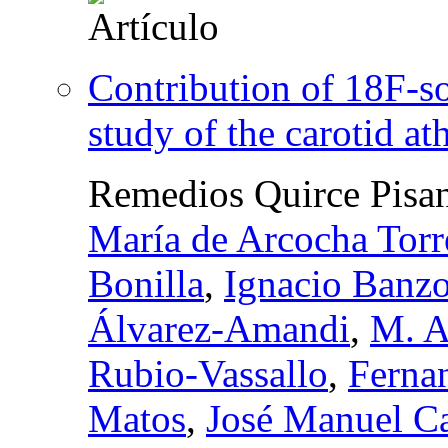
Contribution of 18F-s
study of the carotid at
Remedios Quirce Pisa
María de Arcocha Torr
Bonilla
,
Ignacio Banz
Álvarez-Amandi
,
M. A
Rubio-Vassallo
,
Ferna
Matos
,
José Manuel Car