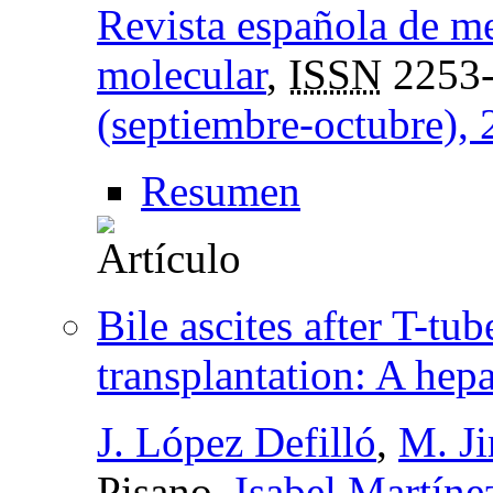
Revista española de m
molecular
,
ISSN
2253
(septiembre-octubre),
Resumen
Bile ascites after T-tub
transplantation: A hepa
J. López Defilló
,
M. J
Pisano,
Isabel Martíne