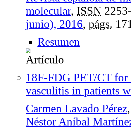
molecular
,
ISSN
2253
junio), 2016
,
págs.
171
Resumen
18F-FDG PET/CT for th
vasculitis in patients
Carmen Lavado Pérez
Néstor Aníbal Martín