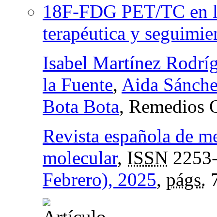
18F-FDG PET/TC en la 
terapéutica y seguimie
Isabel Martínez Rodrí
la Fuente
,
Aida Sánch
Bota Bota
, Remedios 
Revista española de m
molecular
,
ISSN
2253
Febrero), 2025
,
págs.
7