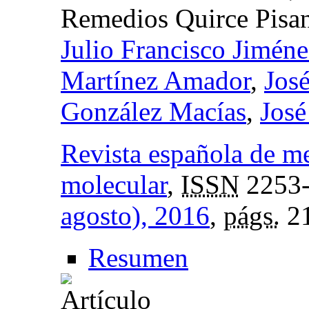
Remedios Quirce Pisa
Julio Francisco Jiméne
Martínez Amador
,
Jos
González Macías
,
José
Revista española de m
molecular
,
ISSN
2253
agosto), 2016
,
págs.
21
Resumen