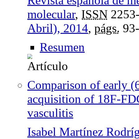
Revista española de m
molecular
,
ISSN
2253
Abril), 2014
,
págs.
93-
Resumen
Comparison of early (
acquisition of 18F-FD
vasculitis
Isabel Martínez Rodrí