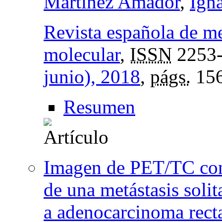
Martínez Amador
,
Ign
Revista española de m
molecular
,
ISSN
2253
junio), 2018
,
págs.
156
Resumen
Imagen de PET/TC con
de una metástasis solit
a adenocarcinoma rect