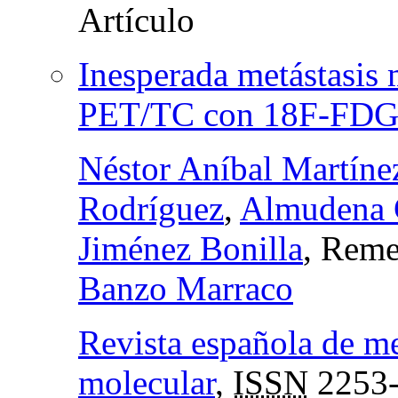
Inesperada metástasis
PET/TC con 18F-FD
Néstor Aníbal Martín
Rodríguez
,
Almudena 
Jiménez Bonilla
, Reme
Banzo Marraco
Revista española de m
molecular
,
ISSN
2253