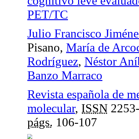
cognitivo leve evalu
PET/TC
Julio Francisco Jiméne
Pisano,
María de Arco
Rodríguez
,
Néstor Aní
Banzo Marraco
Revista española de m
molecular
,
ISSN
2253
págs.
106-107