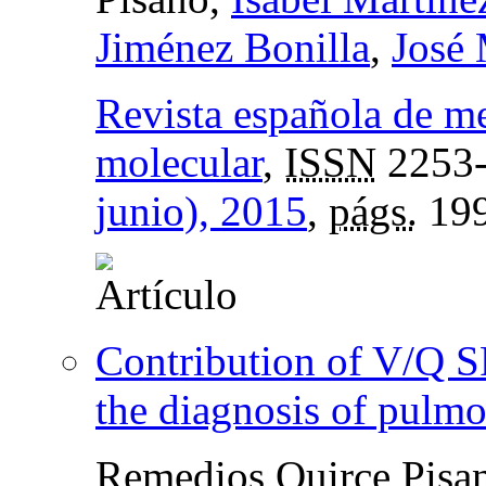
Jiménez Bonilla
,
José 
Revista española de m
molecular
,
ISSN
2253
junio), 2015
,
págs.
199
Contribution of V/Q S
the diagnosis of pulm
Remedios Quirce Pisa