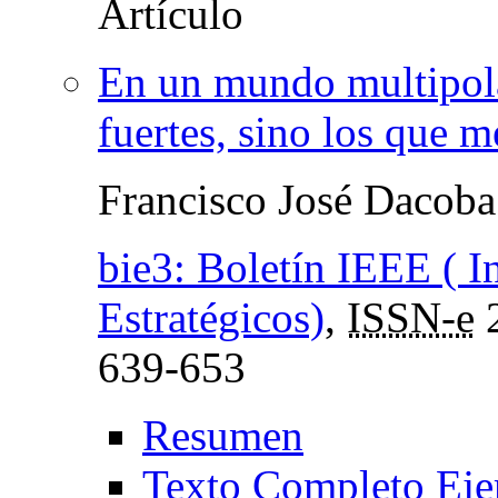
En un mundo multipola
fuertes, sino los que m
Francisco José Dacoba
bie3: Boletín IEEE ( I
Estratégicos)
,
ISSN-e
639-653
Resumen
Texto Completo Eje