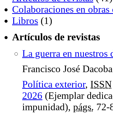
Colaboraciones en obras 
Libros
(1)
Artículos de revistas
La guerra en nuestros 
Francisco José Dacoba
Política exterior
,
ISSN
2026
(Ejemplar dedicad
impunidad),
págs.
72-