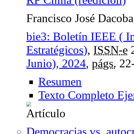
Francisco José Dacoba
bie3: Boletín IEEE ( I
Estratégicos)
,
ISSN-e
Junio), 2024
,
págs.
22
Resumen
Texto Completo Eje
Democracias vs. autoc