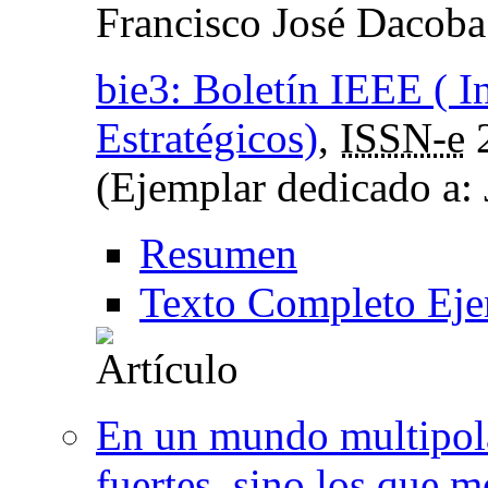
Francisco José Dacoba
bie3: Boletín IEEE ( I
Estratégicos)
,
ISSN-e
(Ejemplar dedicado a: 
Resumen
Texto Completo Eje
En un mundo multipola
fuertes, sino los que m