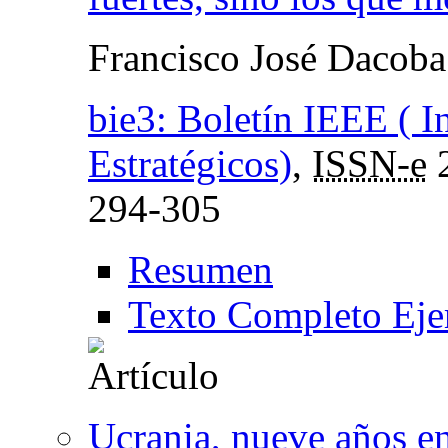
Francisco José Dacoba
bie3: Boletín IEEE ( I
Estratégicos)
,
ISSN-e
294-305
Resumen
Texto Completo Eje
Ucrania, nueve años e