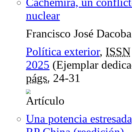
Cachemira, un conflic
nuclear
Francisco José Dacoba
Política exterior
,
ISSN
2025
(Ejemplar dedica
págs.
24-31
Una potencia estresada
RP China (reedición)