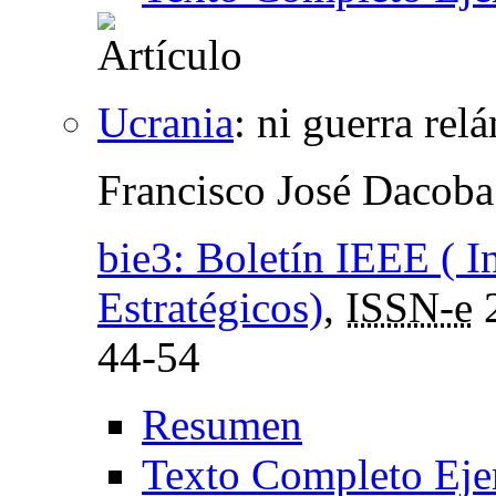
Ucrania
:
ni guerra rel
Francisco José Dacoba
bie3: Boletín IEEE ( I
Estratégicos)
,
ISSN-e
44-54
Resumen
Texto Completo Eje