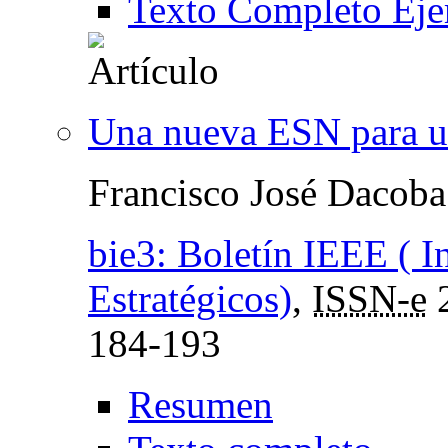
Texto Completo Eje
Una nueva ESN para u
Francisco José Dacoba
bie3: Boletín IEEE ( I
Estratégicos)
,
ISSN-e
184-193
Resumen