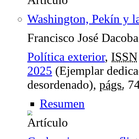
Washington, Pekín y l
Francisco José Dacoba
Política exterior
,
ISSN
2025
(Ejemplar dedica
desordenado),
págs.
74
Resumen