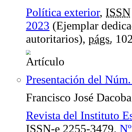
Política exterior
,
ISSN
2023
(Ejemplar dedicad
autoritarios),
págs.
102
Presentación del Núm.
Francisco José Dacoba
Revista del Instituto 
ISSN-e
2255-3479,
Nº