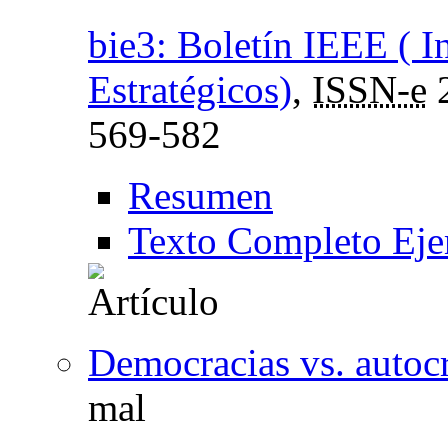
bie3: Boletín IEEE ( I
Estratégicos)
,
ISSN-e
569-582
Resumen
Texto Completo Eje
Democracias vs. autoc
mal