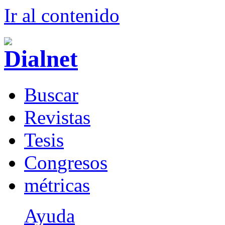
Ir al conteni
d
o
B
uscar
R
evistas
T
esis
Co
n
gresos
m
étricas
Ayuda