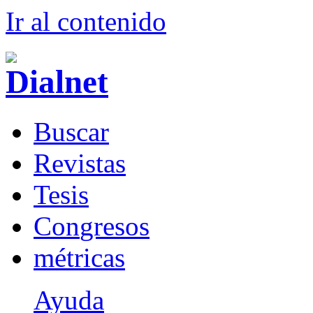
Ir al conteni
d
o
B
uscar
R
evistas
T
esis
Co
n
gresos
m
étricas
Ayuda