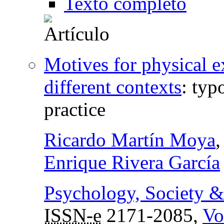
Texto completo
Motives for physical e
different contexts
:
typ
practice
Ricardo Martín Moya
,
Enrique Rivera García
Psychology, Society &
ISSN-e
2171-2085,
Vo