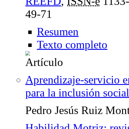
REEFD
,
ISSN-e
1133-
49-71
Resumen
Texto completo
Aprendizaje-servicio en
para la inclusión socia
Pedro Jesús Ruiz Mon
Habilidad Motriz: revis