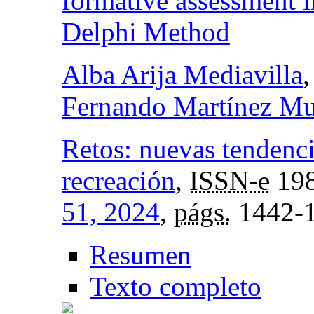
formative assessment i
Delphi Method
Alba Arija Mediavilla
Fernando Martínez M
Retos: nuevas tendenci
recreación
,
ISSN-e
198
51, 2024
,
págs.
1442-
Resumen
Texto completo