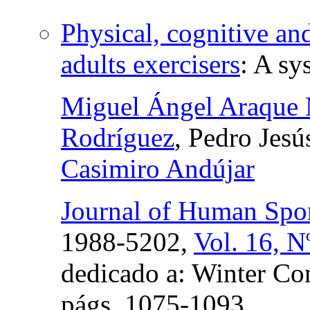
Physical, cognitive an
adults exercisers
:
A sy
Miguel Ángel Araque 
Rodríguez
, Pedro Jes
Casimiro Andújar
Journal of Human Spor
1988-5202,
Vol. 16, N
dedicado a: Winter Con
págs.
1075-1093