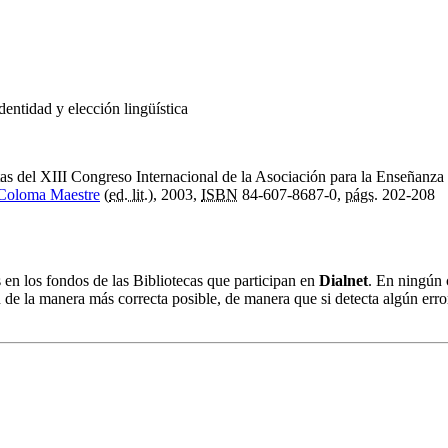
identidad y elección lingüística
tas del XIII Congreso Internacional de la Asociación para la Enseñan
 Coloma Maestre
(
ed. lit.
), 2003,
ISBN
84-607-8687-0,
págs.
202-208
s en los fondos de las Bibliotecas que participan en
Dialnet
. En ningún 
 de la manera más correcta posible, de manera que si detecta algún erro