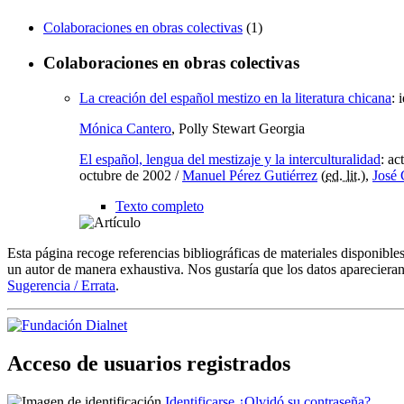
Colaboraciones en obras colectivas
(1)
Colaboraciones en obras colectivas
La creación del español mestizo en la literatura chicana
:
Mónica Cantero
, Polly Stewart Georgia
El español, lengua del mestizaje y la interculturalidad
:
ac
octubre de 2002
/
Manuel Pérez Gutiérrez
(
ed. lit.
),
José
Texto completo
Esta página recoge referencias bibliográficas de materiales disponible
un autor de manera exhaustiva. Nos gustaría que los datos aparecieran
Sugerencia / Errata
.
Acceso de usuarios registrados
Identificarse
¿Olvidó su contraseña?