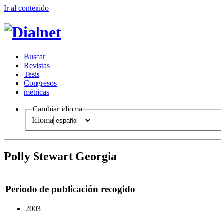
Ir al conteni
d
o
B
uscar
R
evistas
T
esis
Co
n
gresos
m
étricas
Cambiar idioma
Idioma
Polly Stewart Georgia
Periodo de publicación recogido
2003