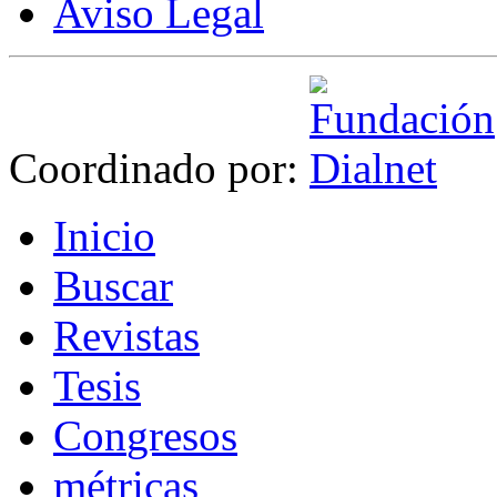
Aviso Legal
Coordinado por:
I
nicio
B
uscar
R
evistas
T
esis
Co
n
gresos
m
étricas