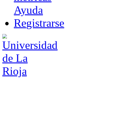
Ayuda
R
e
gistrarse