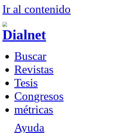
Ir al conteni
d
o
B
uscar
R
evistas
T
esis
Co
n
gresos
m
étricas
Ayuda