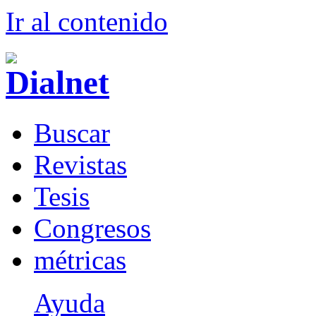
Ir al conteni
d
o
B
uscar
R
evistas
T
esis
Co
n
gresos
m
étricas
Ayuda