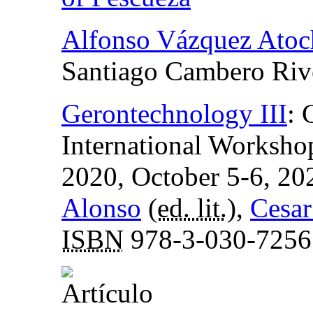
Alfonso Vázquez Atoc
Santiago Cambero Riv
Gerontechnology III
:
C
International Worksh
2020, October 5-6, 20
Alonso
(
ed. lit.
),
Cesar
ISBN
978-3-030-7256