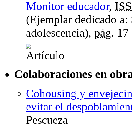
Monitor educador
,
IS
(Ejemplar dedicado a: 
adolescencia),
pág.
17
Colaboraciones en obra
Cohousing y envejecim
evitar el despoblamien
Pescueza