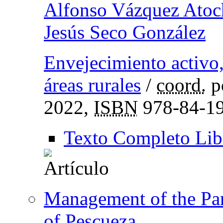
Alfonso Vázquez Atoc
Jesús Seco González
Envejecimiento activo,
áreas rurales
/
coord.
p
2022,
ISBN
978-84-19
Texto Completo Lib
Management of the Pan
of Pescueza