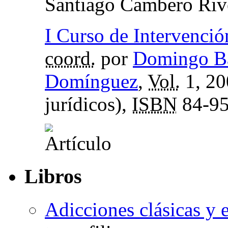
Santiago Cambero Riv
I Curso de Intervenci
coord.
por
Domingo Ba
Domínguez
,
Vol.
1, 20
jurídicos),
ISBN
84-95
Libros
Adicciones clásicas y 