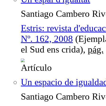
Santiago Cambero Riv
Estris: revista d'educac
Nº. 162, 2008
(Ejempla
el Sud ens crida),
pág.
Un espacio de igualda
Santiago Cambero Riv