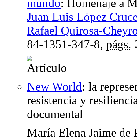
mundo
:
Homenaje a M
Juan Luis López Cruc
Rafael Quirosa-Cheyr
84-1351-347-8,
págs.
New World
:
la represe
resistencia y resilienci
documental
María Elena Jaime de 