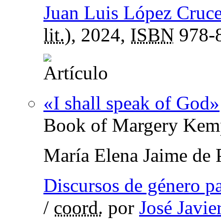
Juan Luis López Cruc
lit.
), 2024,
ISBN
978-8
«I shall speak of God»
Book of Margery Kem
María Elena Jaime de 
Discursos de género p
/
coord.
por
José Javie