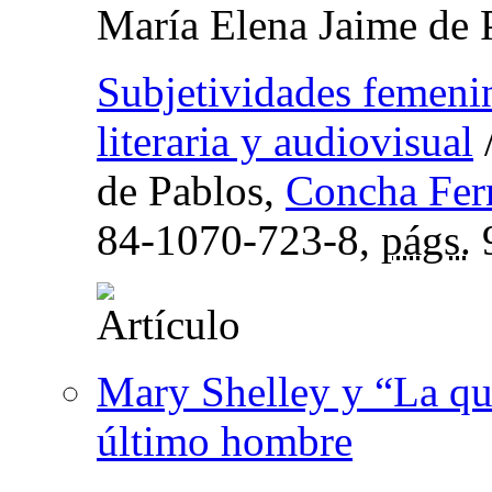
María Elena Jaime de 
Subjetividades femenin
literaria y audiovisual
de Pablos,
Concha Fer
84-1070-723-8,
págs.
Mary Shelley y “La que
último hombre