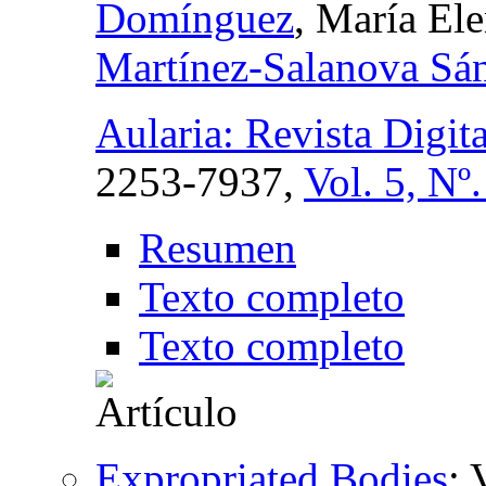
Domínguez
, María El
Martínez-Salanova Sá
Aularia: Revista Digi
2253-7937,
Vol. 5, Nº
Resumen
Texto completo
Texto completo
Expropriated Bodies
: