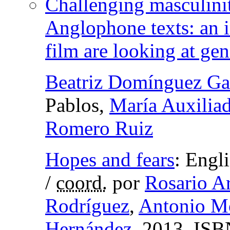
Challenging masculinit
Anglophone texts: an i
film are looking at ge
Beatriz Domínguez Ga
Pablos,
María Auxiliad
Romero Ruiz
Hopes and fears
:
Engli
/
coord.
por
Rosario A
Rodríguez
,
Antonio Mo
Hernández
, 2013,
ISB