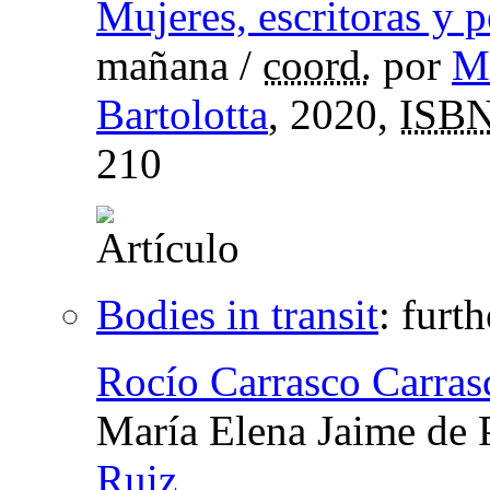
Mujeres, escritoras y 
mañana
/
coord.
por
M
Bartolotta
, 2020,
ISB
210
Bodies in transit
:
furth
Rocío Carrasco Carras
María Elena Jaime de 
Ruiz