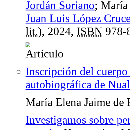
Jordán Soriano
; María
Juan Luis López Cruc
lit.
), 2024,
ISBN
978-8
Inscripción del cuerpo
autobiográfica de Nua
María Elena Jaime de 
Investigamos sobre pe