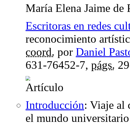
María Elena Jaime de 
Escritoras en redes cul
reconocimiento artísti
coord.
por
Daniel Past
631-76452-7,
págs.
29
Introducción
:
Viaje al 
el mundo universitario