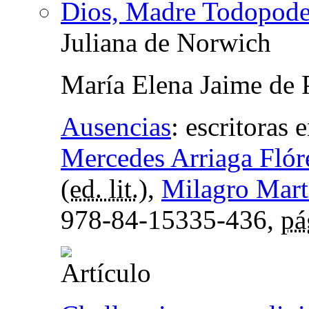
Dios, Madre Todopode
Juliana de Norwich
María Elena Jaime de 
Ausencias
:
escritoras 
Mercedes Arriaga Flór
(
ed. lit.
),
Milagro Mart
978-84-15335-436,
pá