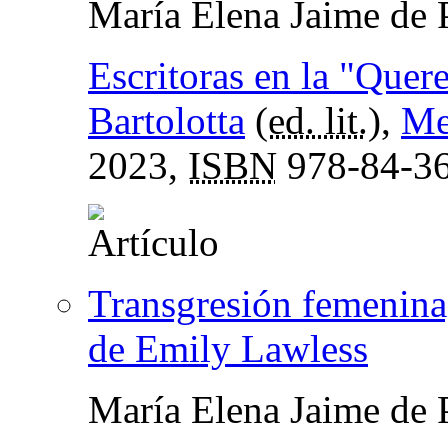
María Elena Jaime de 
Escritoras en la "Quer
Bartolotta
(
ed. lit.
),
Me
2023,
ISBN
978-84-36
Transgresión femenina
de Emily Lawless
María Elena Jaime de 