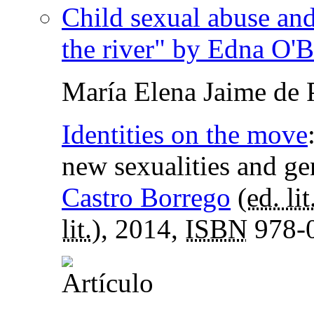
Child sexual abuse and
the river" by Edna O'B
María Elena Jaime de 
Identities on the move
new sexualities and gen
Castro Borrego
(
ed. lit
lit.
), 2014,
ISBN
978-0