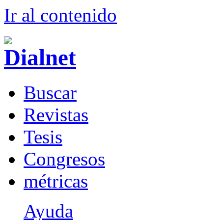
Ir al conteni
d
o
B
uscar
R
evistas
T
esis
Co
n
gresos
m
étricas
Ayuda