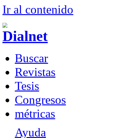
Ir al conteni
d
o
B
uscar
R
evistas
T
esis
Co
n
gresos
m
étricas
Ayuda