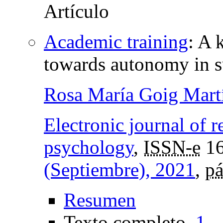
Academic training
:
A k
towards autonomy in s
Rosa María Goig Mart
Electronic journal of r
psychology
,
ISSN-e
16
(Septiembre), 2021
,
pá
Resumen
Texto completo
1