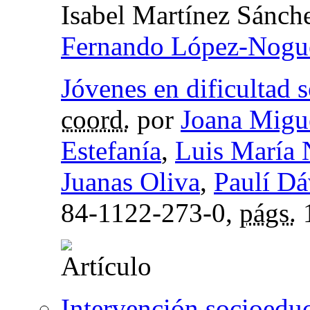
Isabel Martínez Sánch
Fernando López-Nogu
Jóvenes en dificultad 
coord.
por
Joana Migu
Estefanía
,
Luis María
Juanas Oliva
,
Paulí Dá
84-1122-273-0,
págs.
Intervención socioedu