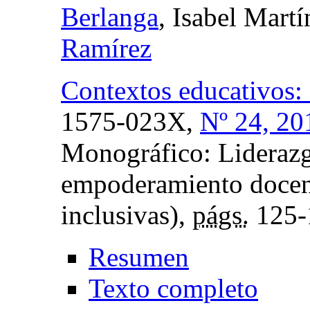
Berlanga
, Isabel Mart
Ramírez
Contextos educativos:
1575-023X,
Nº 24, 20
Monográfico: Lideraz
empoderamiento docent
inclusivas),
págs.
125-
Resumen
Texto completo