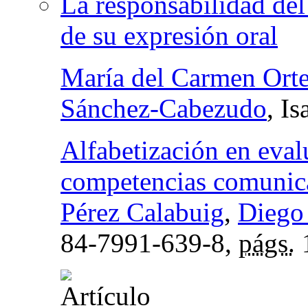
La responsabilidad del
de su expresión oral
María del Carmen Ort
Sánchez-Cabezudo
, I
Alfabetización en evalu
competencias comunic
Pérez Calabuig
,
Diego
84-7991-639-8,
págs.