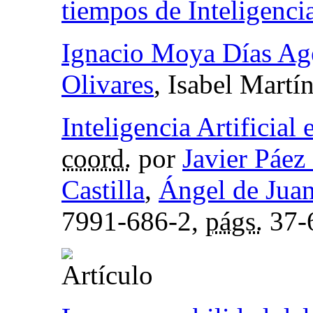
tiempos de Inteligencia
Ignacio Moya Días Ag
Olivares
, Isabel Martí
Inteligencia Artificial 
coord.
por
Javier Páez
Castilla
,
Ángel de Juan
7991-686-2,
págs.
37-