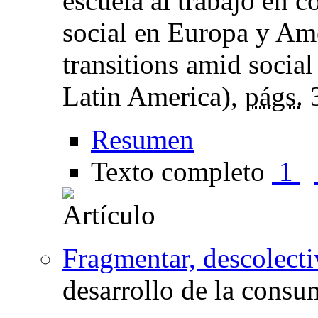
escuela al trabajo en 
social en Europa y Am
transitions amid social
Latin America),
págs.
3
Resumen
Texto completo
1
Fragmentar, descolecti
desarrollo de la cons