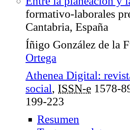
Entre la planeación y 
formativo-laborales pr
Cantabria, España
Íñigo González de la 
Ortega
Athenea Digital: revis
social
,
ISSN-e
1578-8
199-223
Resumen