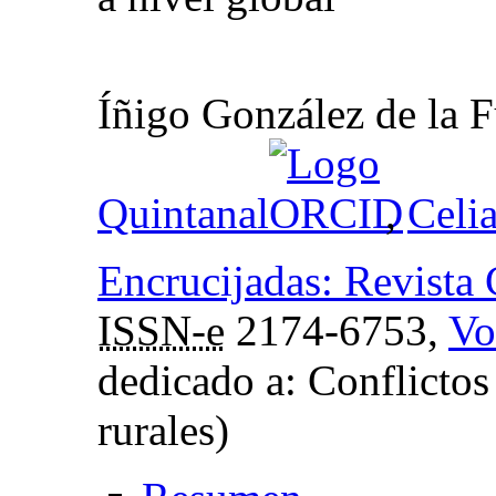
Íñigo González de la 
Quintanal
,
Celi
Encrucijadas: Revista 
ISSN-e
2174-6753,
Vo
dedicado a: Conflictos
rurales)