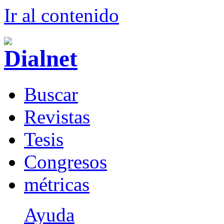
Ir al conteni
d
o
B
uscar
R
evistas
T
esis
Co
n
gresos
m
étricas
Ayuda