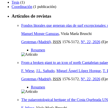
Tesis
(1)
Coordinación
(1 publicación)
Artículos de revistas
Fondos litorales que generan olas de surf excepcionales:
Manuel Monge Ganuzas
, Viola María Bruschi
Geotemas (Madrid)
,
ISSN
1576-5172,
Nº. 22, 2026
(Eje
Resumen
From a broken giant to an icon of north Cantabrian pal
F. Wiese
,
J.L. Sañudo
,
Miguel Ángel López Horgue
,
T. 
Geotemas (Madrid)
,
ISSN
1576-5172,
Nº. 22, 2026
(Eje
Resumen
The palaeontological heritage of the Costa Quebrada
F. Wiese
, Viola María Bruschi