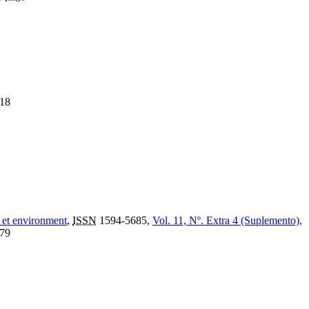
18
 et environment
,
ISSN
1594-5685,
Vol. 11, Nº. Extra 4 (Suplemento),
79