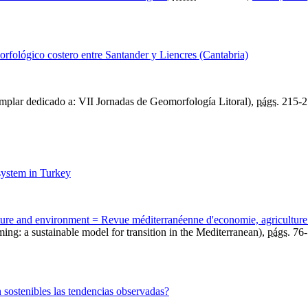
rfológico costero entre Santander y Liencres (Cantabria)
mplar dedicado a: VII Jornadas de Geomorfología Litoral),
págs.
215-2
 system in Turkey
ture and environment = Revue méditerranéenne d'economie, agriculture
ing: a sustainable model for transition in the Mediterranean),
págs.
76-
 sostenibles las tendencias observadas?