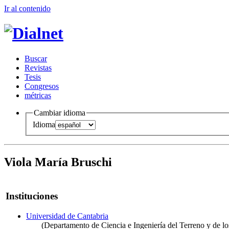
Ir al conteni
d
o
B
uscar
R
evistas
T
esis
Co
n
gresos
m
étricas
Cambiar idioma
Idioma
Viola María Bruschi
Instituciones
Universidad de Cantabria
(Departamento de Ciencia e Ingeniería del Terreno y de lo