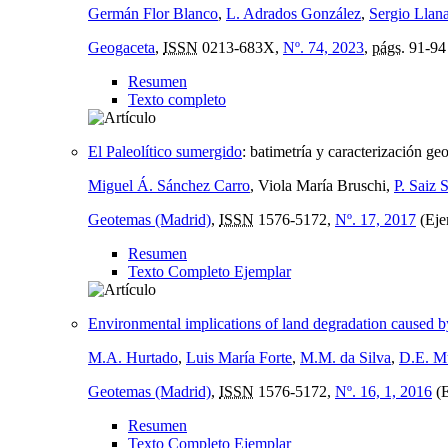
Germán Flor Blanco
,
L. Adrados González
,
Sergio Llan
Geogaceta
,
ISSN
0213-683X,
Nº. 74, 2023
,
págs.
91-94
Resumen
Texto completo
El Paleolítico sumergido
:
batimetría y caracterización g
Miguel Á. Sánchez Carro
, Viola María Bruschi,
P. Saiz S
Geotemas (Madrid)
,
ISSN
1576-5172,
Nº. 17, 2017
(Eje
Resumen
Texto Completo Ejemplar
Environmental implications of land degradation caused 
M.A. Hurtado
,
Luis María Forte
,
M.M. da Silva
,
D.E. M
Geotemas (Madrid)
,
ISSN
1576-5172,
Nº. 16, 1, 2016
(
Resumen
Texto Completo Ejemplar