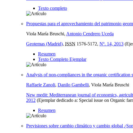
Texto completo
Propuestas para el aprovechamiento del patrimonio geomo
Viola María Bruschi,
Antonio Cendrero Uceda
Geotemas (Madrid)
,
ISSN
1576-5172,
Nº. 14, 2013
(Eje
Resumen
Texto Completo Ejemplar
Analysis of non-compliances in the organic certification
Raffaele Zanoli
,
Danilo Gambelli
, Viola María Bruschi
New medit: Mediterranean journal of economics, agricul
2012
(Ejemplar dedicado a: Special issue on Organic farm
Resumen
Previsiones sobre cambio climático y cambio global ¿Son