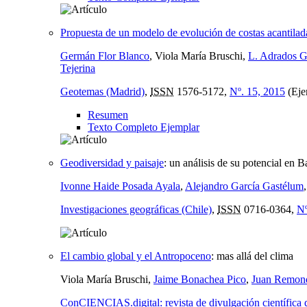
Propuesta de un modelo de evolución de costas acantilad
Germán Flor Blanco
, Viola María Bruschi,
L. Adrados G
Tejerina
Geotemas (Madrid)
,
ISSN
1576-5172,
Nº. 15, 2015
(Eje
Resumen
Texto Completo Ejemplar
Geodiversidad y paisaje
:
un análisis de su potencial en B
Ivonne Haide Posada Ayala
,
Alejandro García Gastélum
Investigaciones geográficas (Chile)
,
ISSN
0716-0364,
Nº
El cambio global y el Antropoceno
:
mas allá del clima
Viola María Bruschi,
Jaime Bonachea Pico
,
Juan Remond
ConCIENCIAS.digital: revista de divulgación científica 