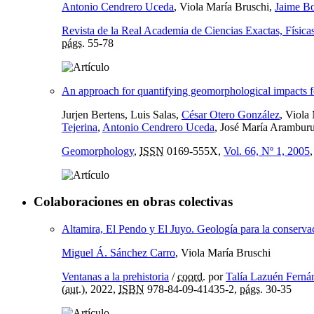
Antonio Cendrero Uceda
, Viola María Bruschi,
Jaime B
Revista de la Real Academia de Ciencias Exactas, Física
págs.
55-78
An approach for quantifying geomorphological impacts for
Jurjen Bertens, Luis Salas,
César Otero González
, Viola
Tejerina
,
Antonio Cendrero Uceda
, José María Arambur
Geomorphology
,
ISSN
0169-555X,
Vol. 66, Nº 1, 2005
Colaboraciones en obras colectivas
Altamira, El Pendo y El Juyo. Geología para la conserva
Miguel Á. Sánchez Carro
, Viola María Bruschi
Ventanas a la prehistoria
/
coord.
por
Talía Lazuén Ferná
(
aut.
), 2022,
ISBN
978-84-09-41435-2,
págs.
30-35