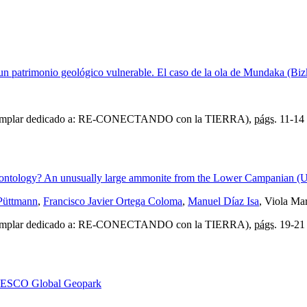
 un patrimonio geológico vulnerable. El caso de la ola de Mundaka (Biz
mplar dedicado a: RE-CONECTANDO con la TIERRA),
págs.
11-14
aeontology? An unusually large ammonite from the Lower Campanian (U
Püttmann
,
Francisco Javier Ortega Coloma
,
Manuel Díaz Isa
, Viola Ma
mplar dedicado a: RE-CONECTANDO con la TIERRA),
págs.
19-21
 UNESCO Global Geopark