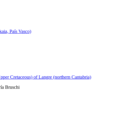
kaia, País Vasco)
pper Cretaceous) of Langre (northern Cantabria)
ría Bruschi