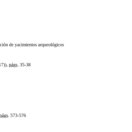
ación de yacimientos arqueológicos
17)),
págs.
35-38
págs.
573-576