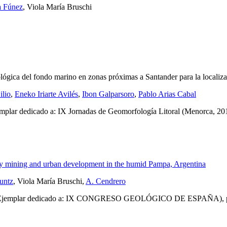
a Fúnez
, Viola María Bruschi
eológica del fondo marino en zonas próximas a Santander para la localiz
ilio
,
Eneko Iriarte Avilés
,
Ibon Galparsoro
,
Pablo Arias Cabal
mplar dedicado a: IX Jornadas de Geomorfología Litoral (Menorca, 20
by mining and urban development in the humid Pampa, Argentina
untz
, Viola María Bruschi,
A. Cendrero
Ejemplar dedicado a: IX CONGRESO GEOLÓGICO DE ESPAÑA),