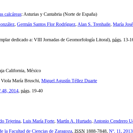
as calcáreas
:
Asturias y Cantabria (Norte de España)
onzález
,
Germán Santos Flor Rodríguez
,
Alan S. Trenhaile
,
María Jos
mplar dedicado a: VIII Jornadas de Geomorfología Litoral),
págs.
13-1
aja California, México
, Viola María Bruschi,
Miguel Agustín Téllez Duarte
 48, 2014
,
págs.
19-40
o Tejerina
,
Luis María Forte
,
Martín A. Hurtado
,
Antonio Cendrero U
de la Facultad de Ciencias de Zaragoza
,
ISSN
1888-7848,
Nº. 11, 2013