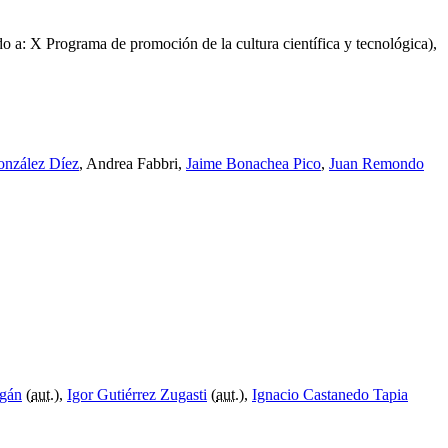
 a: X Programa de promoción de la cultura científica y tecnológica),
onzález Díez
, Andrea Fabbri,
Jaime Bonachea Pico
,
Juan Remondo
agán
(
aut.
),
Igor Gutiérrez Zugasti
(
aut.
),
Ignacio Castanedo Tapia