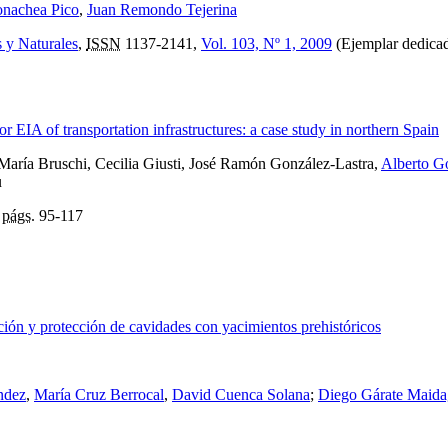
onachea Pico
,
Juan Remondo Tejerina
s y Naturales
,
ISSN
1137-2141,
Vol. 103, Nº 1, 2009
(Ejemplar dedicado
 EIA of transportation infrastructures: a case study in northern Spain
 María Bruschi, Cecilia Giusti, José Ramón González-Lastra,
Alberto G
u
,
págs.
95-117
ción y protección de cavidades con yacimientos prehistóricos
ndez
,
María Cruz Berrocal
,
David Cuenca Solana
;
Diego Gárate Maid