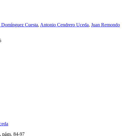
é Domínguez Cuesta
,
Antonio Cendrero Uceda
,
Juan Remondo
6
ceda
,
págs.
84-97