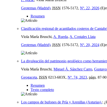
Geotemas (Madrid)
,
ISSN
1576-5172,
Nº. 22, 2026
(Eje
Resumen
Clasificación regional de acantilados costeros de Cantabr
Viola María Bruschi,
A. Rueda
,
A. Costales Llata
Geotemas (Madrid)
,
ISSN
1576-5172,
Nº. 20, 2024
(Eje
La divulgación del patrimonio geológico como herramienta
Viola María Bruschi,
Miguel Á. Sánchez Carro
,
Gustavo
Geogaceta
,
ISSN
0213-683X,
Nº. 74, 2023
,
págs.
87-90
Resumen
Texto completo
Los campos de bufones de Pría y Arenillas (Asturias).
:
¿