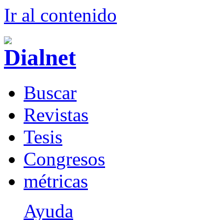
Ir al conteni
d
o
B
uscar
R
evistas
T
esis
Co
n
gresos
m
étricas
Ayuda