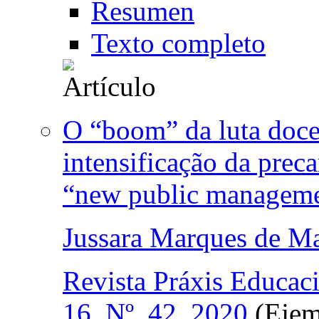
Resumen
Texto completo
O “boom” da luta doce
intensificação da prec
“new public managem
Jussara Marques de M
Revista Práxis Educac
16, Nº. 42, 2020
(Ejem