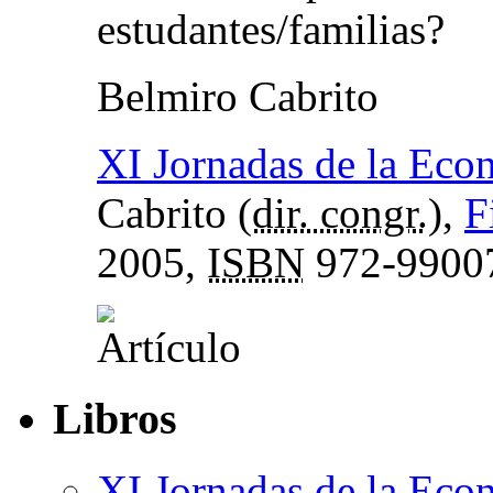
estudantes/familias?
Belmiro Cabrito
XI Jornadas de la Eco
Cabrito (
dir. congr.
),
F
2005,
ISBN
972-9900
Libros
XI Jornadas de la Eco