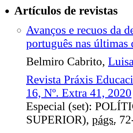
Artículos de revistas
Avanços e recuos da d
português nas últimas
Belmiro Cabrito,
Luis
Revista Práxis Educac
16, Nº. Extra 41, 2020
Especial (set): PO
SUPERIOR),
págs.
72