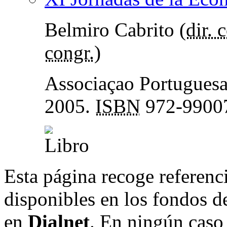
Belmiro Cabrito (
dir. 
congr.
)
Associaçao Portugues
2005.
ISBN
972-9900
Esta página recoge referenci
disponibles en los fondos de
en
Dialnet
. En ningún caso 