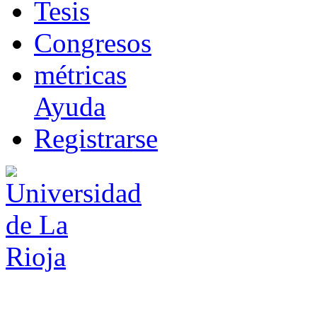
T
esis
Co
n
gresos
m
étricas
Ayuda
R
e
gistrarse