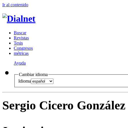
Ir al conteni
d
o
B
uscar
R
evistas
T
esis
Co
n
gresos
m
étricas
Ayuda
Cambiar idioma
Idioma
Sergio Cicero González