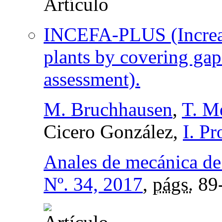
INCEFA-PLUS (Increas
plants by covering gap
assessment).
M. Bruchhausen
,
T. M
Cicero González,
I. P
Anales de mecánica de 
Nº. 34, 2017
,
págs.
89