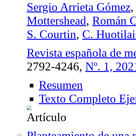
Sergio Arrieta Gómez
,
Mottershead
,
Román C
S. Courtin
,
C. Huotila
Revista española de me
2792-4246,
Nº. 1, 202
Resumen
Texto Completo Eje
Planteamiento de una m