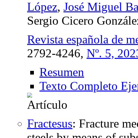
López
,
José Miguel Ba
Sergio Cicero Gonzále
Revista española de me
2792-4246,
Nº. 5, 202
Resumen
Texto Completo Eje
Fractesus
:
Fracture mec
steels by means of sub