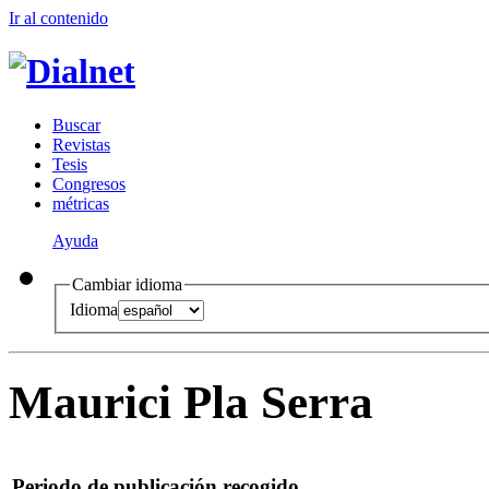
Ir al conteni
d
o
B
uscar
R
evistas
T
esis
Co
n
gresos
m
étricas
Ayuda
Cambiar idioma
Idioma
Maurici Pla Serra
Periodo de publicación recogido