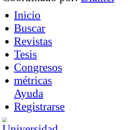
I
nicio
B
uscar
R
evistas
T
esis
Co
n
gresos
m
étricas
Ayuda
R
e
gistrarse