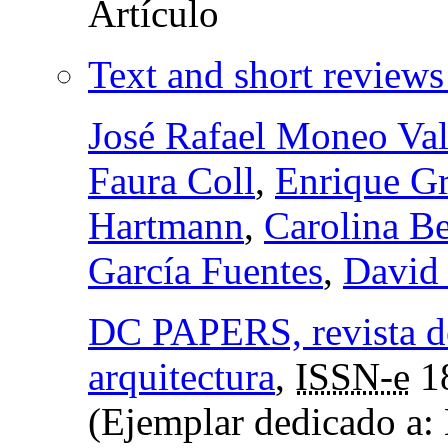
Text and short reviews
José Rafael Moneo Val
Faura Coll
,
Enrique Gr
Hartmann
,
Carolina Be
García Fuentes
,
David 
DC PAPERS, revista de 
arquitectura
,
ISSN-e
1
(Ejemplar dedicado a: