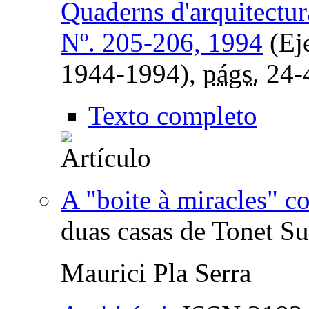
Quaderns d'arquitectur
Nº. 205-206, 1994
(Ej
1944-1994),
págs.
24-
Texto completo
A "boite à miracles" c
duas casas de Tonet Su
Maurici Pla Serra