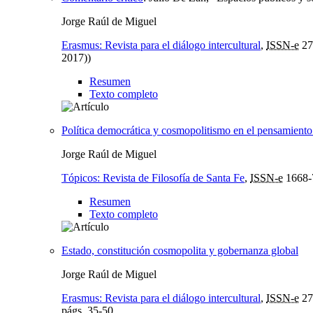
Jorge Raúl de Miguel
Erasmus: Revista para el diálogo intercultural
,
ISSN-e
27
2017))
Resumen
Texto completo
Política democrática y cosmopolitismo en el pensamiento
Jorge Raúl de Miguel
Tópicos: Revista de Filosofía de Santa Fe
,
ISSN-e
1668-
Resumen
Texto completo
Estado, constitución cosmopolita y gobernanza global
Jorge Raúl de Miguel
Erasmus: Revista para el diálogo intercultural
,
ISSN-e
27
págs.
35-50