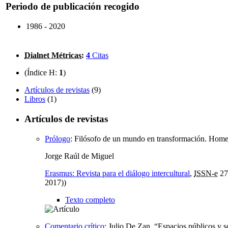
Periodo de publicación recogido
1986 - 2020
Dialnet Métricas
:
4
Citas
(Índice H:
1
)
Artículos de revistas
(9)
Libros
(1)
Artículos de revistas
Prólogo
:
Filósofo de un mundo en transformación. Home
Jorge Raúl de Miguel
Erasmus: Revista para el diálogo intercultural
,
ISSN-e
27
2017))
Texto completo
Comentario crítico
:
Julio De Zan, “Espacios públicos y so