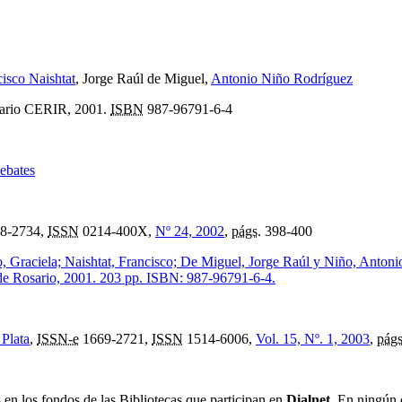
isco Naishtat
, Jorge Raúl de Miguel,
Antonio Niño Rodríguez
osario CERIR, 2001.
ISBN
987-96791-6-4
debates
8-2734,
ISSN
0214-400X,
Nº 24, 2002
,
págs.
398-400
Graciela; Naishtat, Francisco; De Miguel, Jorge Raúl y Niño, Antonio.
 de Rosario, 2001. 203 pp. ISBN: 987-96791-6-4.
 Plata
,
ISSN-e
1669-2721,
ISSN
1514-6006,
Vol. 15, Nº. 1, 2003
,
págs
s en los fondos de las Bibliotecas que participan en
Dialnet
. En ningún 