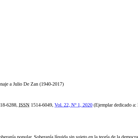
naje a Julio De Zan (1940-2017)
18-6288,
ISSN
1514-6049,
Vol. 22, Nº 1, 2020
(Ejemplar dedicado a: 
beranía popular. Soberanía líquida sin sujeto en la teoría de la democr