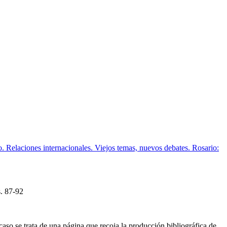
 Relaciones internacionales. Viejos temas, nuevos debates. Rosario:
.
87-92
caso se trata de una página que recoja la producción bibliográfica de