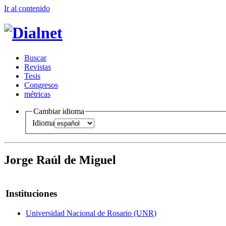
Ir al conteni
d
o
B
uscar
R
evistas
T
esis
Co
n
gresos
m
étricas
Cambiar idioma
Idioma
Jorge Raúl de Miguel
Instituciones
Universidad Nacional de Rosario (UNR)