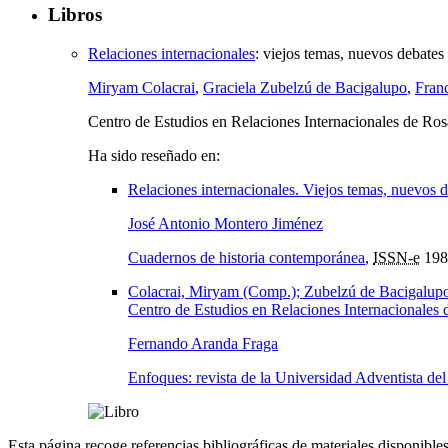
Libros
Relaciones internacionales
:
viejos temas, nuevos debates
Miryam Colacrai
,
Graciela Zubelzú de Bacigalupo
,
Franc
Centro de Estudios en Relaciones Internacionales de R
Ha sido reseñado en:
Relaciones internacionales. Viejos temas, nuevos 
José Antonio Montero Jiménez
Cuadernos de historia contemporánea
,
ISSN-e
198
Colacrai, Miryam (Comp.); Zubelzú de Bacigalupo, 
Centro de Estudios en Relaciones Internacionales
Fernando Aranda Fraga
Enfoques: revista de la Universidad Adventista del
Esta página recoge referencias bibliográficas de materiales disponible