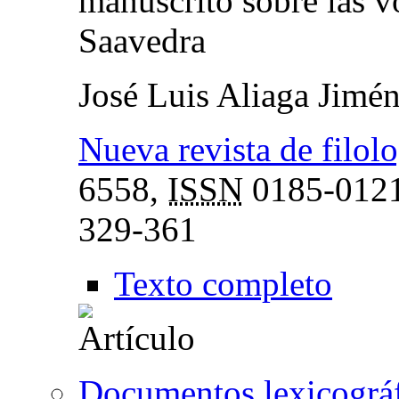
manuscrito sobre las v
Saavedra
José Luis Aliaga Jimé
Nueva revista de filol
6558,
ISSN
0185-012
329-361
Texto completo
Documentos lexicográfi