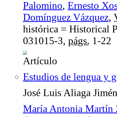
Palomino
,
Ernesto Xo
Domínguez Vázquez
,
histórica = Historical 
031015-3,
págs.
1-22
Estudios de lengua y 
José Luis Aliaga Jimé
María Antonia Martín