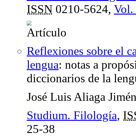
ISSN
0210-5624,
Vol.
Reflexiones sobre el c
lengua
:
notas a propós
diccionarios de la len
José Luis Aliaga Jimé
Studium. Filología
,
IS
25-38