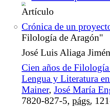
Crónica de un proyect
Filología de Aragón"
José Luis Aliaga Jimé
Cien años de Filologí
Lengua y Literatura e
Mainer
,
José María Eng
7820-827-5,
págs.
121