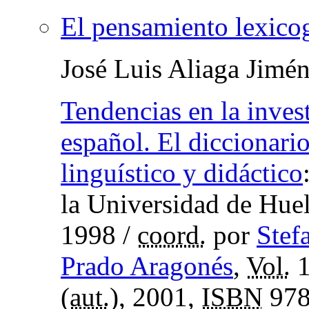
El pensamiento lexico
José Luis Aliaga Jimé
Tendencias en la inves
español. El diccionari
linguístico y didáctico
la Universidad de Hue
1998
/
coord.
por
Stef
Prado Aragonés
,
Vol.
1
(
aut.
), 2001,
ISBN
978