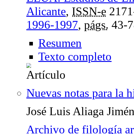
Alicante
,
ISSN-e
2171
1996-1997
,
págs.
43-7
Resumen
Texto completo
Nuevas notas para la h
José Luis Aliaga Jimé
Archivo de filología a