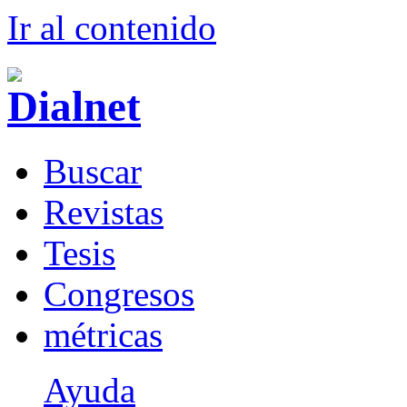
Ir al conteni
d
o
B
uscar
R
evistas
T
esis
Co
n
gresos
m
étricas
Ayuda