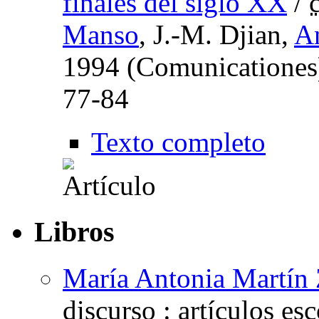
finales del siglo XX
/
Manso
, J.-M. Djian,
A
1994 (Comunicationes
77-84
Texto completo
Libros
María Antonia Martín
discurso : artículos e