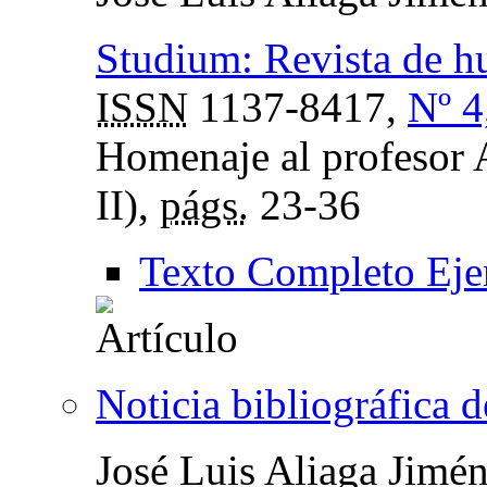
Studium: Revista de 
ISSN
1137-8417,
Nº 4
Homenaje al profesor
II),
págs.
23-36
Texto Completo Eje
Noticia bibliográfica 
José Luis Aliaga Jimé