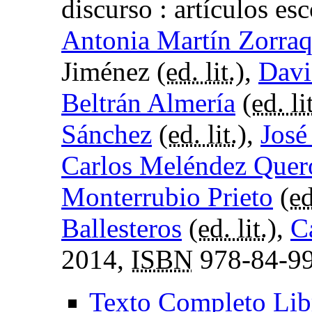
discurso : artículos e
Antonia Martín Zorra
Jiménez (
ed. lit.
),
Davi
Beltrán Almería
(
ed. li
Sánchez
(
ed. lit.
),
José
Carlos Meléndez Quer
Monterrubio Prieto
(
ed
Ballesteros
(
ed. lit.
),
C
2014,
ISBN
978-84-99
Texto Completo Lib