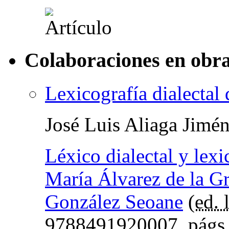
Colaboraciones en obra
Lexicografía dialectal
José Luis Aliaga Jimé
Léxico dialectal y lexi
María Álvarez de la G
González Seoane
(
ed. l
9788491920007,
págs