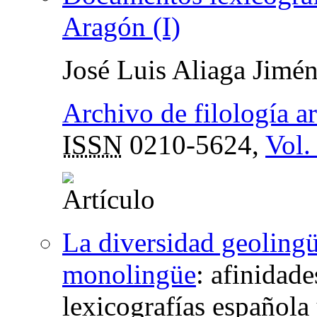
Aragón (I)
José Luis Aliaga Jimé
Archivo de filología a
ISSN
0210-5624,
Vol.
La diversidad geolingüí
monolingüe
:
afinidade
lexicografías española