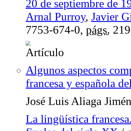
20 de septiembre de 1
Arnal Purroy
,
Javier G
7753-674-0,
págs.
219
Algunos aspectos comp
francesa y española de
José Luis Aliaga Jimé
La lingüística francesa