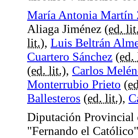
María Antonia Martín
Aliaga Jiménez (
ed. lit
lit.
),
Luis Beltrán Alme
Cuartero Sánchez
(
ed. 
(
ed. lit.
),
Carlos Melén
Monterrubio Prieto
(
ed
Ballesteros
(
ed. lit.
),
C
Diputación Provincial 
"Fernando el Católico