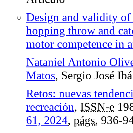
Design and validity of
hopping throw and catc
motor competence in at
Nataniel Antonio Oliv
Matos
, Sergio José I
Retos: nuevas tendenci
recreación
,
ISSN-e
198
61, 2024
,
págs.
936-9