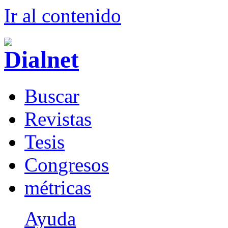
Ir al conteni
d
o
B
uscar
R
evistas
T
esis
Co
n
gresos
m
étricas
Ayuda