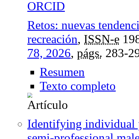
Retos: nuevas tendenci
recreación
,
ISSN-e
198
78, 2026
,
págs.
283-2
Resumen
Texto completo
Identifying individual 
semi-professional male