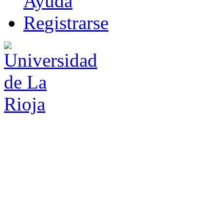
Ayuda
R
e
gistrarse