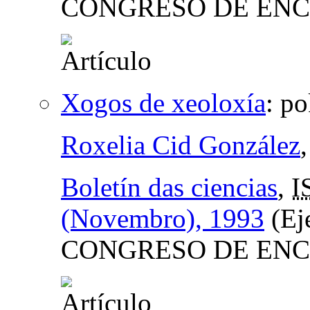
CONGRESO DE ENC
Xogos de xeoloxía
:
po
Roxelia Cid González
Boletín das ciencias
,
I
(Novembro), 1993
(Ej
CONGRESO DE ENC