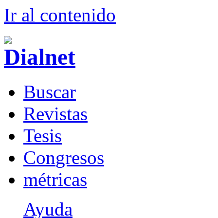
Ir al conteni
d
o
B
uscar
R
evistas
T
esis
Co
n
gresos
m
étricas
Ayuda