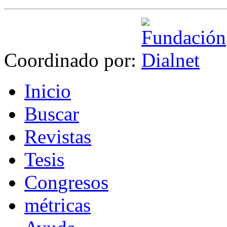
Coordinado por:
I
nicio
B
uscar
R
evistas
T
esis
Co
n
gresos
m
étricas