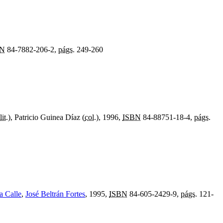
BN
84-7882-206-2,
págs.
249-260
lit.
), Patricio Guinea Díaz (
col.
), 1996,
ISBN
84-88751-18-4,
págs.
a Calle
,
José Beltrán Fortes
, 1995,
ISBN
84-605-2429-9,
págs.
121-