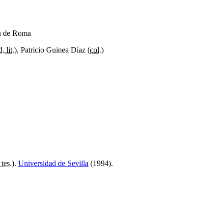
ón de Roma
. lit.
), Patricio Guinea Díaz (
col.
)
 tes.
).
Universidad de Sevilla
(1994).