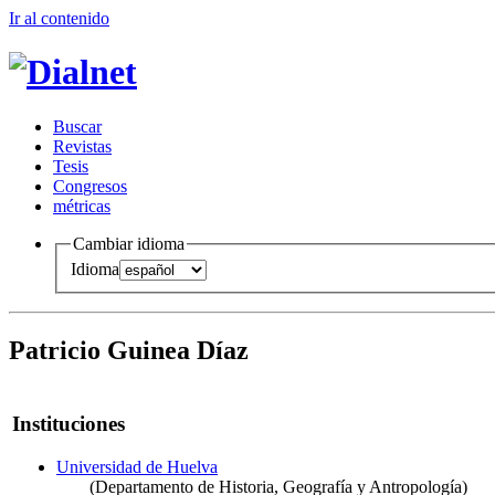
Ir al conteni
d
o
B
uscar
R
evistas
T
esis
Co
n
gresos
m
étricas
Cambiar idioma
Idioma
Patricio Guinea Díaz
Instituciones
Universidad de Huelva
(Departamento de Historia, Geografía y Antropología)