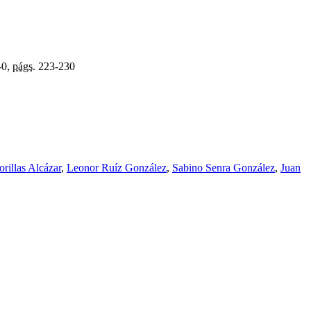
-0,
págs.
223-230
rillas Alcázar
,
Leonor Ruíz González
,
Sabino Senra González
,
Juan