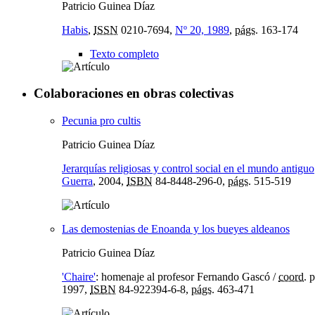
Patricio Guinea Díaz
Habis
,
ISSN
0210-7694,
Nº 20, 1989
,
págs.
163-174
Texto completo
Colaboraciones en obras colectivas
Pecunia pro cultis
Patricio Guinea Díaz
Jerarquías religiosas y control social en el mundo antiguo
Guerra
, 2004,
ISBN
84-8448-296-0,
págs.
515-519
Las demostenias de Enoanda y los bueyes aldeanos
Patricio Guinea Díaz
'Chaire'
:
homenaje al profesor Fernando Gascó
/
coord.
p
1997,
ISBN
84-922394-6-8,
págs.
463-471