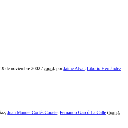
 7-9 de noviembre 2002
/
coord.
por
Jaime Alvar
,
Liborio Hernández
Díaz,
Juan Manuel Cortés Copete
;
Fernando Gascó La Calle
(
hom.
),