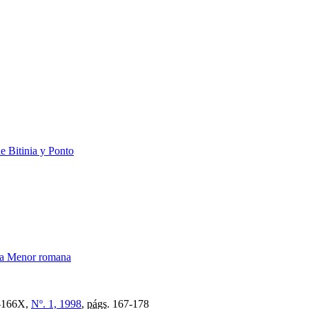
e Bitinia y Ponto
sia Menor romana
-166X,
Nº. 1, 1998
,
págs.
167-178