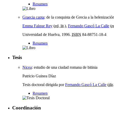
Resumen
Graecia capta
:
de la conquista de Grecia a la helenizaci
Emma Falque Rey
(
ed. lit.
),
Fernando Gascó La Calle
(
ed
Universidad de Huelva, 1996.
ISBN
84-88751-18-4
Resumen
Tesis
Nicea
:
estudio de una ciudad romana de bitinia
Patricio Guinea Díaz
Tesis doctoral dirigida por
Fernando Gascó La Calle
(
dir.
Resumen
Coordinación