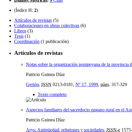
Dialnet Métricas
:
9
Citas
(Índice H:
2
)
Artículos de revistas
(5)
Colaboraciones en obras colectivas
(6)
Libros
(3)
Tesis
(1)
Coordinación
(1 publicación)
Artículos de revistas
Notas sobre la organización pompeyana de la provincia d
Patricio Guinea Díaz
Gerión
,
ISSN
0213-0181,
Nº 17, 1999
,
págs.
317-329
Texto completo
Aspectos familiares del sacerdocio pagano rural en el A
Patricio Guinea Díaz
Arys: Antigüedad: religiones y sociedades
,
ISSN-e
1575