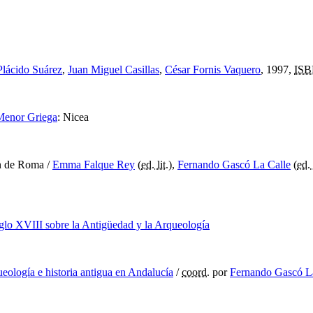
lácido Suárez
,
Juan Miguel Casillas
,
César Fornis Vaquero
, 1997,
IS
Menor Griega
:
Nicea
ón de Roma
/
Emma Falque Rey
(
ed. lit.
),
Fernando Gascó La Calle
(
ed. 
siglo XVIII sobre la Antigüedad y la Arqueología
eología e historia antigua en Andalucía
/
coord.
por
Fernando Gascó L