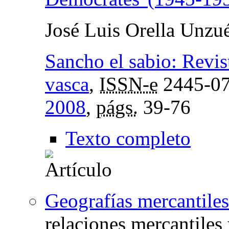
José Luis Orella Unzu
Sancho el sabio: Revist
vasca
,
ISSN-e
2445-0
2008
,
págs.
39-76
Texto completo
Geografías mercantile
relaciones mercantiles