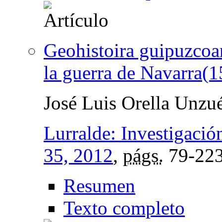
Geohistoira guipuzcoan
la guerra de Navarra(
José Luis Orella Unzu
Lurralde: Investigació
35, 2012
,
págs.
79-22
Resumen
Texto completo