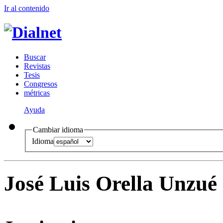
Ir al conteni
d
o
B
uscar
R
evistas
T
esis
Co
n
gresos
m
étricas
Ayuda
Cambiar idioma
Idioma
José Luis Orella Unzué