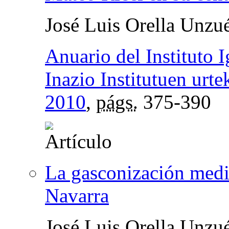
José Luis Orella Unzu
Anuario del Instituto 
Inazio Institutuen urte
2010
,
págs.
375-390
La gasconización medie
Navarra
José Luis Orella Unzu