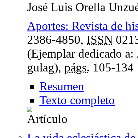
José Luis Orella Unzu
Aportes: Revista de hi
2386-4850,
ISSN
0213
(Ejemplar dedicado a: 
gulag),
págs.
105-134
Resumen
Texto completo
La vida eclesiástica d