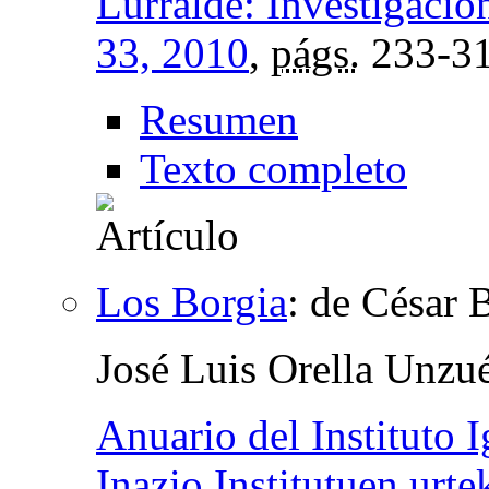
Lurralde: Investigació
33, 2010
,
págs.
233-3
Resumen
Texto completo
Los Borgia
:
de César B
José Luis Orella Unzu
Anuario del Instituto 
Inazio Institutuen urte