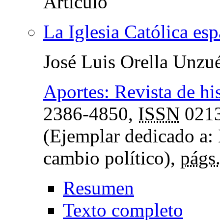
La Iglesia Católica esp
José Luis Orella Unzu
Aportes: Revista de hi
2386-4850,
ISSN
0213
(Ejemplar dedicado a: 
cambio político),
págs
Resumen
Texto completo