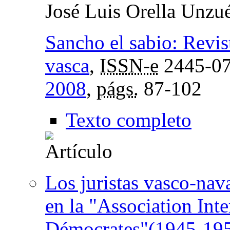
José Luis Orella Unzu
Sancho el sabio: Revist
vasca
,
ISSN-e
2445-0
2008
,
págs.
87-102
Texto completo
Los juristas vasco-nava
en la "Association Inte
Démocrates"(1945-19