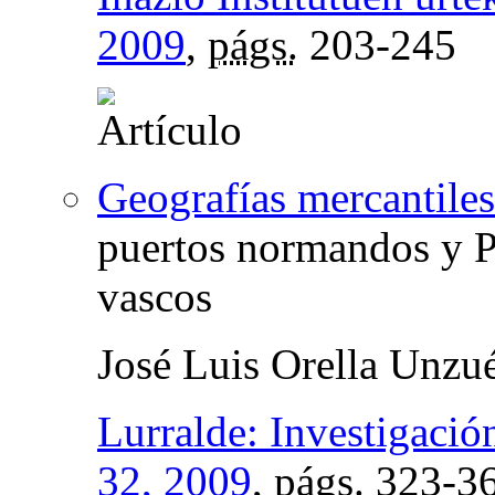
2009
,
págs.
203-245
Geografías mercantile
puertos normandos y P
vascos
José Luis Orella Unzu
Lurralde: Investigació
32, 2009
,
págs.
323-3