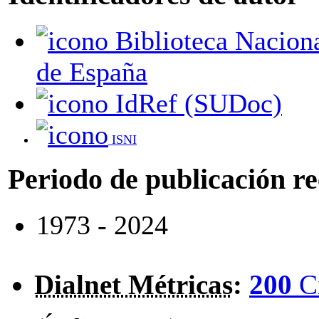
Biblioteca Nacional
de España
IdRef (SUDoc)
ISNI
Periodo de publicación r
1973 - 2024
Dialnet Métricas
:
200
C