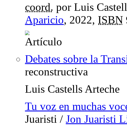
coord.
por Luis Castel
Aparicio
, 2022,
ISBN
Debates sobre la Trans
reconstructiva
Luis Castells Arteche
Tu voz en muchas voc
Juaristi
/
Jon Juaristi 