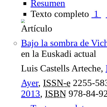
Resumen
Texto completo
1
Bajo la sombra de Vic
en la Euskadi actual
Luis Castells Arteche,
Ayer
,
ISSN-e
2255-58
2013
,
ISBN
978-84-92