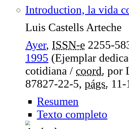
Introduction, la vida c
Luis Castells Arteche
Ayer
,
ISSN-e
2255-58
1995
(Ejemplar dedicad
cotidiana /
coord.
por L
87827-22-5,
págs.
11-
Resumen
Texto completo