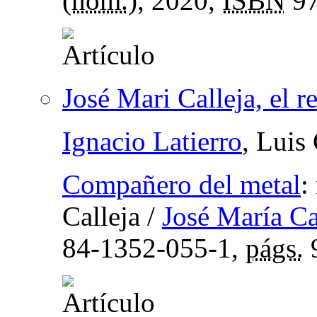
(
hom.
), 2020,
ISBN
97
José Mari Calleja, el r
Ignacio Latierro
, Luis
Compañero del metal
:
Calleja
/
José María Ca
84-1352-055-1,
págs.