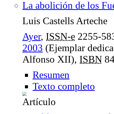
La abolición de los Fu
Luis Castells Arteche
Ayer
,
ISSN-e
2255-58
2003
(Ejemplar dedicad
Alfonso XII),
ISBN
84
Resumen
Texto completo