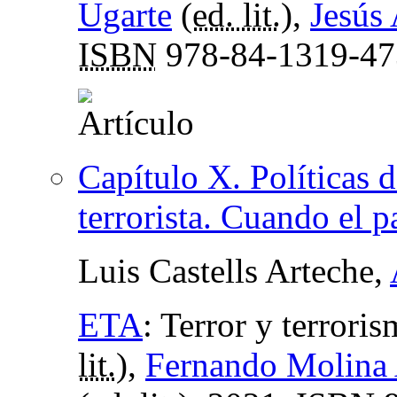
Ugarte
(
ed. lit.
),
Jesús
ISBN
978-84-1319-47
Capítulo X. Políticas 
terrorista. Cuando el p
Luis Castells Arteche,
ETA
:
Terror y terrori
lit.
),
Fernando Molina 