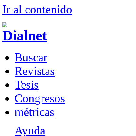
Ir al conteni
d
o
B
uscar
R
evistas
T
esis
Co
n
gresos
m
étricas
Ayuda