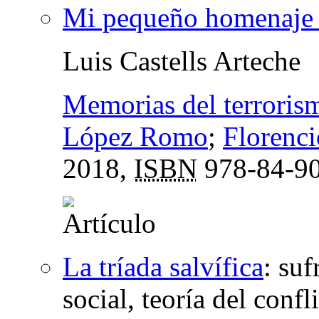
Mi pequeño homenaje
Luis Castells Arteche
Memorias del terroris
López Romo
;
Florenc
2018,
ISBN
978-84-90
La tríada salvífica
:
suf
social, teoría del confl