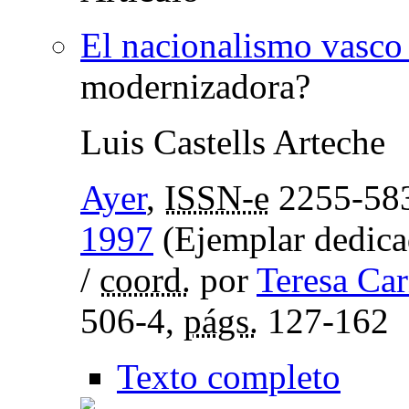
El nacionalismo vasco
modernizadora?
Luis Castells Arteche
Ayer
,
ISSN-e
2255-58
1997
(Ejemplar dedicad
/
coord.
por
Teresa Car
506-4,
págs.
127-162
Texto completo