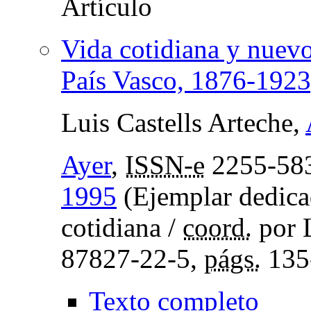
Vida cotidiana y nuev
País Vasco, 1876-1923
Luis Castells Arteche,
Ayer
,
ISSN-e
2255-58
1995
(Ejemplar dedicad
cotidiana /
coord.
por L
87827-22-5,
págs.
135
Texto completo