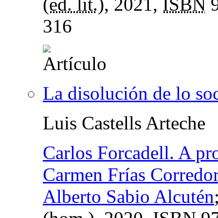
(
ed. lit.
), 2021,
ISBN
9
316
La disolución de lo soc
Luis Castells Arteche
Carlos Forcadell. A pro
Carmen Frías Corredo
Alberto Sabio Alcutén