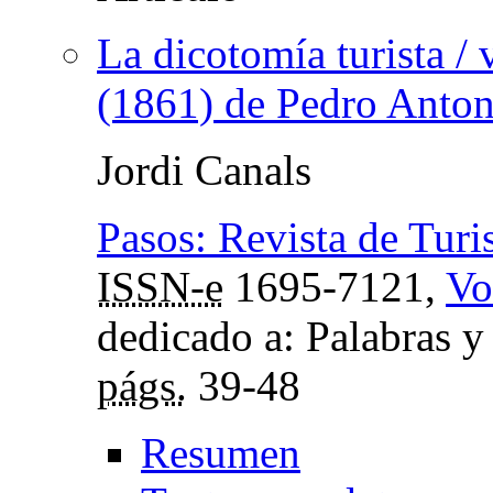
La dicotomía turista /
(1861) de Pedro Anton
Jordi Canals
Pasos: Revista de Turi
ISSN-e
1695-7121,
Vo
dedicado a: Palabras y 
págs.
39-48
Resumen