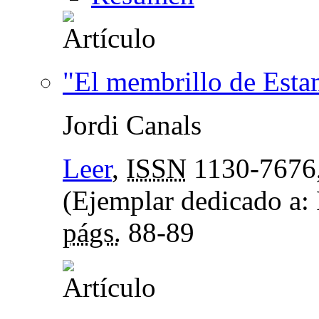
"El membrillo de Esta
Jordi Canals
Leer
,
ISSN
1130-7676
(Ejemplar dedicado a: R
págs.
88-89