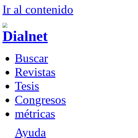
Ir al conteni
d
o
B
uscar
R
evistas
T
esis
Co
n
gresos
m
étricas
Ayuda