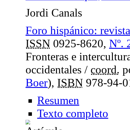
Jordi Canals
Foro hispánico: revist
ISSN
0925-8620,
Nº. 
Fronteras e intercultur
occidentales /
coord.
p
Boer
),
ISBN
978-94-0
Resumen
Texto completo