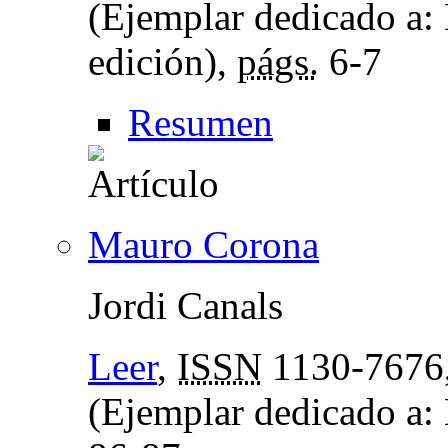
(Ejemplar dedicado a: 
edición),
págs.
6-7
Resumen
Mauro Corona
Jordi Canals
Leer
,
ISSN
1130-7676
(Ejemplar dedicado a: 