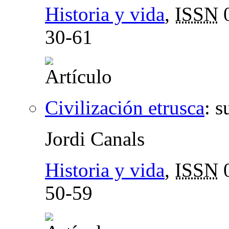
Historia y vida
,
ISSN
0
30-61
Civilización etrusca
:
s
Jordi Canals
Historia y vida
,
ISSN
0
50-59