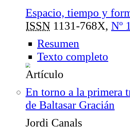
Espacio, tiempo y form
ISSN
1131-768X,
Nº 
Resumen
Texto completo
En torno a la primera t
de Baltasar Gracián
Jordi Canals