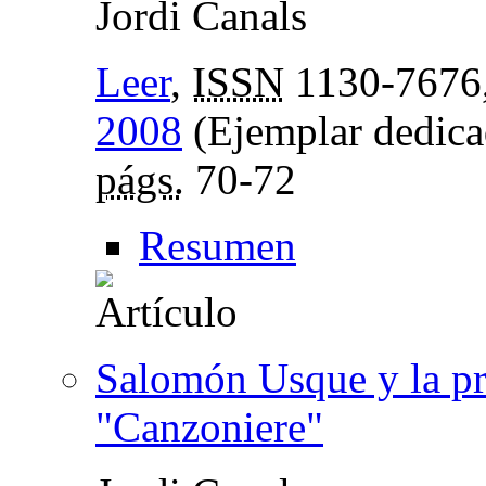
Jordi Canals
Leer
,
ISSN
1130-7676
2008
(Ejemplar dedicado
págs.
70-72
Resumen
Salomón Usque y la pri
"Canzoniere"