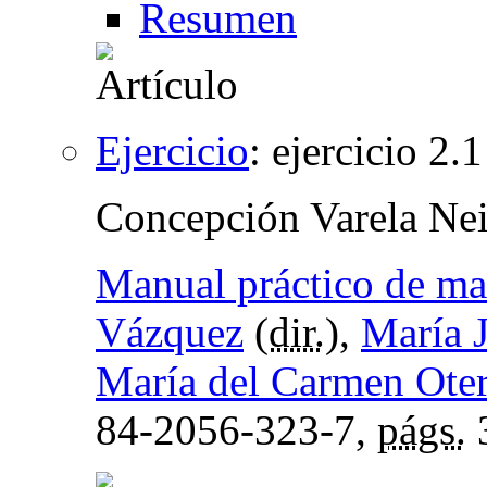
Resumen
Ejercicio
:
ejercicio 2.1
Concepción Varela Nei
Manual práctico de ma
Vázquez
(
dir.
),
María 
María del Carmen Oter
84-2056-323-7,
págs.