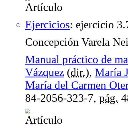
Ejercicios
:
ejercicio 3.
Concepción Varela Nei
Manual práctico de ma
Vázquez
(
dir.
),
María 
María del Carmen Oter
84-2056-323-7,
pág.
4