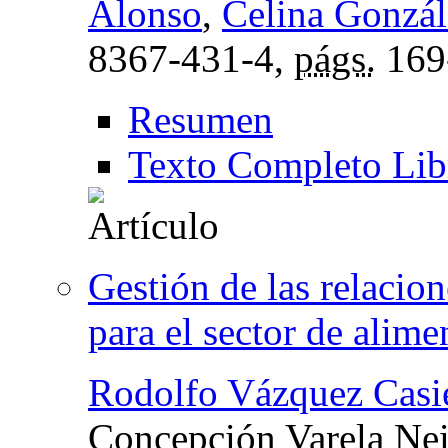
Alonso
,
Celina Gonzál
8367-431-4,
págs.
169
Resumen
Texto Completo Lib
Gestión de las relacion
para el sector de alim
Rodolfo Vázquez Casie
Concepción Varela Nei