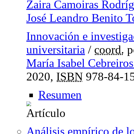
Zaira Camoiras Rodrí
José Leandro Benito T
Innovación e investiga
universitaria
/
coord.
p
María Isabel Cebreiros
2020,
ISBN
978-84-15
Resumen
Análisis empírico de lo