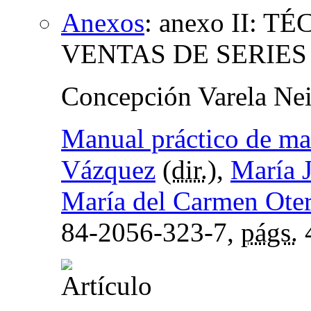
Anexos
:
anexo II: 
VENTAS DE SERIE
Concepción Varela Nei
Manual práctico de ma
Vázquez
(
dir.
),
María 
María del Carmen Oter
84-2056-323-7,
págs.