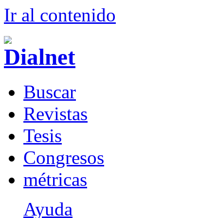
Ir al conteni
d
o
B
uscar
R
evistas
T
esis
Co
n
gresos
m
étricas
Ayuda