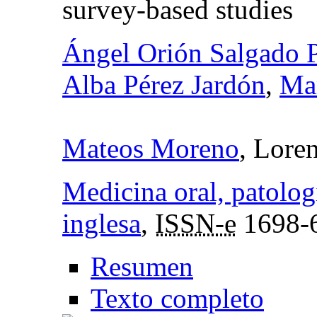
survey-based studies
Ángel Orión Salgado 
Alba Pérez Jardón
,
Mar
Mateos Moreno
, Lore
Medicina oral, patologí
inglesa
,
ISSN-e
1698-
Resumen
Texto completo