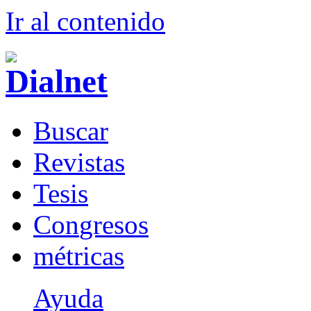
Ir al conteni
d
o
B
uscar
R
evistas
T
esis
Co
n
gresos
m
étricas
Ayuda