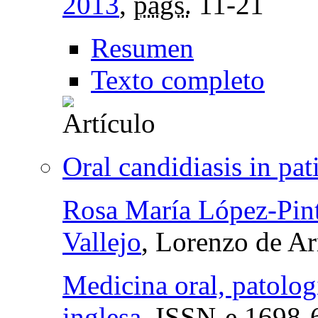
2013
,
págs.
11-21
Resumen
Texto completo
Oral candidiasis in pat
Rosa María López-Pin
Vallejo
, Lorenzo de Ar
Medicina oral, patologí
inglesa
,
ISSN-e
1698-