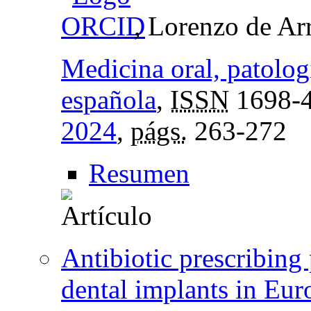
, Lorenzo de Arr
Medicina oral, patologí
española
,
ISSN
1698-
2024
,
págs.
263-272
Resumen
Antibiotic prescribing 
dental implants in Eur