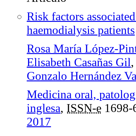
Risk factors associate
haemodialysis patients
Rosa María López-Pin
Elisabeth Casañas Gil
,
Gonzalo Hernández Va
Medicina oral, patologí
inglesa
,
ISSN-e
1698-
2017