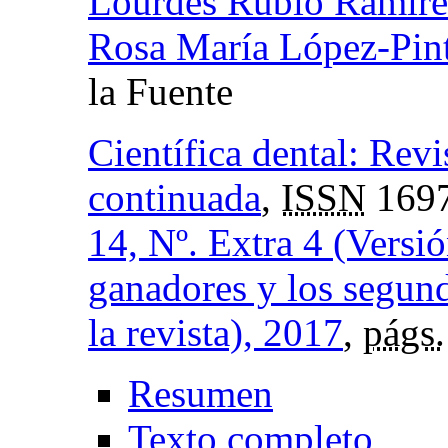
Lourdes Rubio Ramíre
Rosa María López-Pin
la Fuente
Científica dental: Revi
continuada
,
ISSN
1697
14, Nº. Extra 4 (Versió
ganadores y los segund
la revista), 2017
,
págs.
Resumen
Texto completo