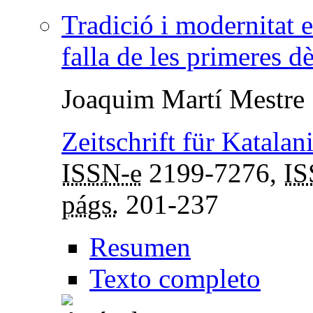
Tradició i modernitat e
falla de les primeres 
Joaquim Martí Mestre
Zeitschrift für Katalan
ISSN-e
2199-7276,
I
págs.
201-237
Resumen
Texto completo