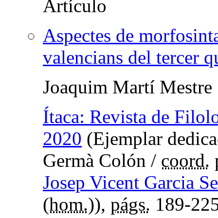
Aspectes de morfosinta
valencians del tercer q
Joaquim Martí Mestre
Ítaca: Revista de Filol
2020
(Ejemplar dedica
Germà Colón /
coord.
Josep Vicent Garcia Se
(
hom.
)),
págs.
189-22