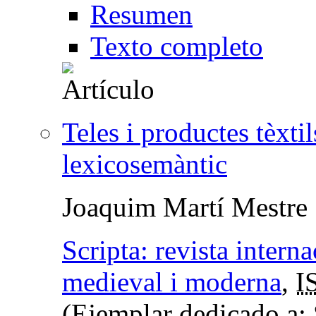
Resumen
Texto completo
Teles i productes tèxti
lexicosemàntic
Joaquim Martí Mestre
Scripta: revista interna
medieval i moderna
,
I
(Ejemplar dedicado a: S