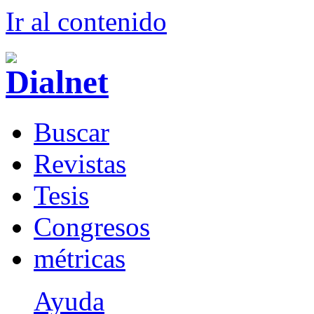
Ir al conteni
d
o
B
uscar
R
evistas
T
esis
Co
n
gresos
m
étricas
Ayuda