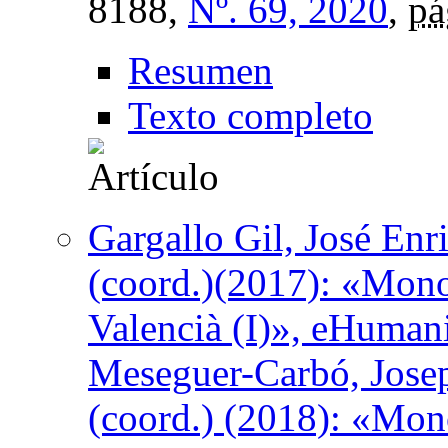
8188,
Nº. 69, 2020
,
pá
Resumen
Texto completo
Gargallo Gil, José Enr
(coord.)(2017): «Mono
Valencià (I)», eHumani
Meseguer-Carbó, Josep 
(coord.) (2018): «Mono