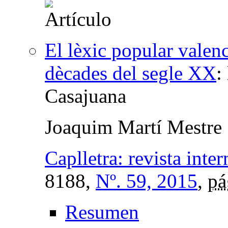
El lèxic popular valenc
dècades del segle XX
:
Casajuana
Joaquim Martí Mestre
Caplletra: revista inter
8188,
Nº. 59, 2015
,
pá
Resumen