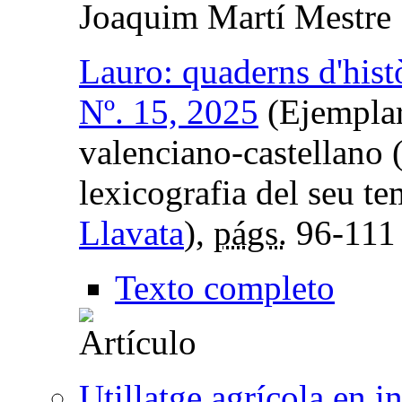
Joaquim Martí Mestre
Lauro: quaderns d'histò
Nº. 15, 2025
(Ejemplar
valenciano-castellano 
lexicografia del seu t
Llavata
),
págs.
96-111
Texto completo
Utillatge agrícola en i