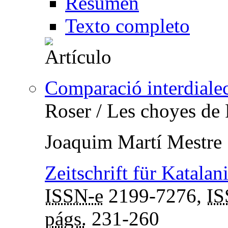
Resumen
Texto completo
Comparació interdialec
Roser / Les choyes de
Joaquim Martí Mestre
Zeitschrift für Katalan
ISSN-e
2199-7276,
I
págs.
231-260