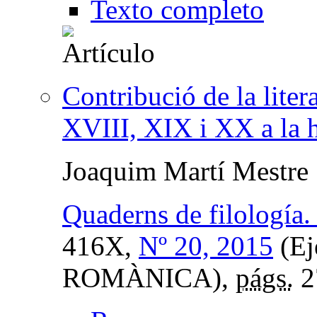
Texto completo
Contribució de la liter
XVIII, XIX i XX a la h
Joaquim Martí Mestre
Quaderns de filología. 
416X,
Nº 20, 2015
(Ej
ROMÀNICA),
págs.
2