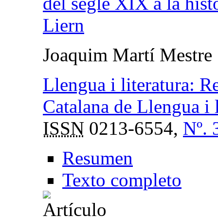
del segle XIX a la hist
Liern
Joaquim Martí Mestre
Llengua i literatura: R
Catalana de Llengua i l
ISSN
0213-6554,
Nº. 
Resumen
Texto completo