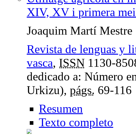
XIV, XV i primera mei
Joaquim Martí Mestre
Revista de lenguas y li
vasca
,
ISSN
1130-850
dedicado a: Número en 
Urkizu),
págs.
69-116
Resumen
Texto completo