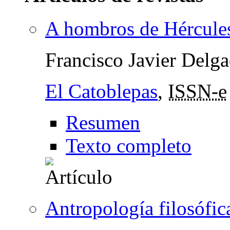
A hombros de Hércule
Francisco Javier Delg
El Catoblepas
,
ISSN-e
Resumen
Texto completo
Antropología filosófic