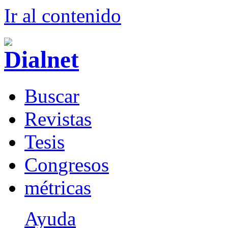
Ir al conteni
d
o
B
uscar
R
evistas
T
esis
Co
n
gresos
m
étricas
Ayuda