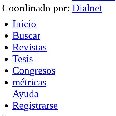
Coordinado por:
I
nicio
B
uscar
R
evistas
T
esis
Co
n
gresos
m
étricas
Ayuda
R
e
gistrarse