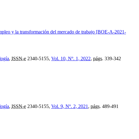
l empleo y la transformación del mercado de trabajo [BOE-A-2021-
logía
,
ISSN-e
2340-5155,
Vol. 10, Nº. 1, 2022
,
págs.
339-342
logía
,
ISSN-e
2340-5155,
Vol. 9, Nº. 2, 2021
,
págs.
489-491