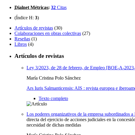
Dialnet Métricas
:
32
Citas
(Índice H:
3
)
Artículos de revistas
(30)
Colaboraciones en obras colectivas
(27)
Reseñas
(1)
Libros
(4)
Artículos de revistas
Ley 3/2023, de 28 de febrero, de Empleo [BOE-A-2023
María Cristina Polo Sánchez
Ars Iuris Salmanticensis: AIS : revista europea e iberoam
Texto completo
Los poderes organizativos de la empresa subordinados a las
directa del ejercicio de acciones judiciales en la concesi
necesidad de dichas medidas