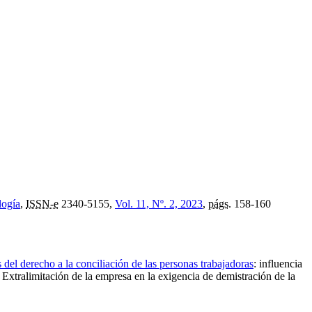
logía
,
ISSN-e
2340-5155,
Vol. 11, Nº. 2, 2023
,
págs.
158-160
s del derecho a la conciliación de las personas trabajadoras
:
influencia
. Extralimitación de la empresa en la exigencia de demistración de la