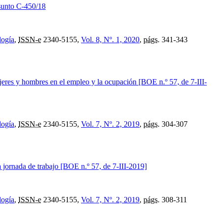
asunto C-450/18
logía
,
ISSN-e
2340-5155,
Vol. 8, Nº. 1, 2020
,
págs.
341-343
jeres y hombres en el empleo y la ocupación [BOE n.º 57, de 7-III-
logía
,
ISSN-e
2340-5155,
Vol. 7, Nº. 2, 2019
,
págs.
304-307
 jornada de trabajo [BOE n.º 57, de 7-III-2019]
logía
,
ISSN-e
2340-5155,
Vol. 7, Nº. 2, 2019
,
págs.
308-311