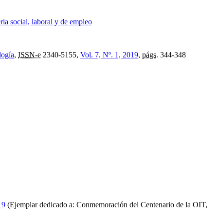
ia social, laboral y de empleo
logía
,
ISSN-e
2340-5155,
Vol. 7, Nº. 1, 2019
,
págs.
344-348
19
(Ejemplar dedicado a: Conmemoración del Centenario de la OIT,