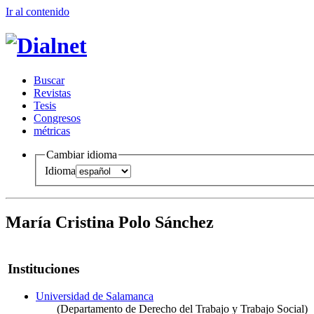
Ir al conteni
d
o
B
uscar
R
evistas
T
esis
Co
n
gresos
m
étricas
Cambiar idioma
Idioma
María Cristina Polo Sánchez
Instituciones
Universidad de Salamanca
(Departamento de Derecho del Trabajo y Trabajo Social)