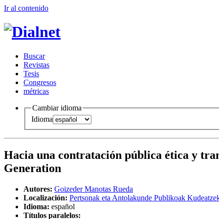
Ir al conteni
d
o
B
uscar
R
evistas
T
esis
Co
n
gresos
m
étricas
Cambiar idioma
Idioma
Hacia una contratación pública ética y tra
Generation
Autores:
Goizeder Manotas Rueda
Localización:
Pertsonak eta Antolakunde Publikoak Kudeatzek
Idioma:
español
Títulos paralelos: