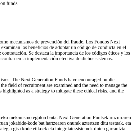
ion funds
on como mecanismos de prevención del fraude. Los Fondos Next
e examinan los beneficios de adoptar un código de conducta en el
 contratación. Se destaca la importancia de los códigos éticos y los
encontrar en la implementación efectiva de dichos sistemas.
hanisms. The Next Generation Funds have encouraged public
n the field of recruitment are examined and the need to manage the
highlighted as a strategy to mitigate these ethical risks, and the
itzeko mekanismo egokia baita. Next Generation Funtsek iruzurraren
ruan jokabide-kode bat hartzearen onurak aztertzen ditu testuak, eta
ategia gisa kode etikoek eta integritate-sistemek duten garrantzia