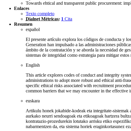
Towards ehtical and transparent public procurement: imp
Enlaces
Texto completo
Dialnet Métricas
:
1
Cita
Resumen
español
El presente artículo explora los códigos de conducta y 
Generation han impulsado a las administraciones públicas
ámbito de la contratación y se aborda la necesidad de gest
sistemas de integridad como estrategia para mitigar estos
English
This article explores codes of conduct and integrity sy
administrations to adopt more robust and ethical anti-fra
specific ethical risks associated with recruitment procedur
common barriers that we may encounter in the effective i
euskara
Artikulu honek jokabide-kodeak eta integritate-sistemak
aurkako neurri sendoagoak eta etikoagoak hartzera bultzat
kontratazio-prozedurekin lotutako arrisku etiko espezifiko
nabarmentzen da, eta sistema horiek eraginkortasunez eza