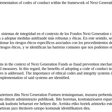
lementation of codes of conduct within the framework of Next Generat
los sistemas de integridad en el contexto de los Fondos Next Generati
 a adoptar medidas antifraude más robustas y éticas. En este sentido, s
ionar los riesgos éticos específicos asociados con los procedimientos de
 riesgos éticos, y se identifican las barreras comunes que nos podemos 
stems in the context of Next Generation Funds as fraud prevention mec
ud measures. In this regard, the benefits of adopting a code of conduct i
es is addressed. The importance of ethical codes and integrity systems is 
mplementation of said systems are identified.
 aztertzen ditu Next Generation Funtsen testuinguruan, iruzurra preben
u dituzte administrazio publikoak. Ildo horretan, kontratazioaren espar
ak kudeatu beharrari ere heltzen die. Arrisku etiko horiek arintzeko estr
rtzean jazo litezkeen oztopo komunak identifikatzen dira.