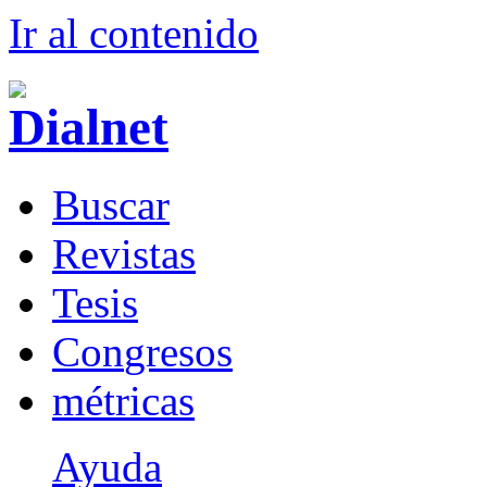
Ir al conteni
d
o
B
uscar
R
evistas
T
esis
Co
n
gresos
m
étricas
Ayuda