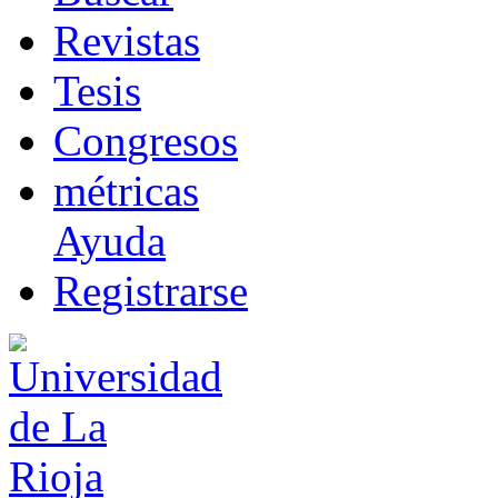
R
evistas
T
esis
Co
n
gresos
m
étricas
Ayuda
R
e
gistrarse