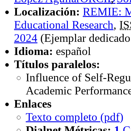
Localización:
REMIE: Mu
Educational Research
,
IS
2024
(Ejemplar dedicado
Idioma:
español
Títulos paralelos:
Influence of Self-Regu
Academic Performance
Enlaces
Texto completo (
pdf
)
Dialnet Métricas
:
1
C