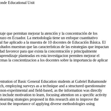
onde Educational Unit
zaje que permitan mejorar la atención y la concentración de los
azo en Ecuador. La metodología tiene un enfoque cuantitativo
ual fue aplicado a la muestra de 10 docentes de Educación Básica. El
tados muestran que las características de las estrategias que impactan
idad favorece para que exista la concentración y principalmente
aprendizaje planteadas en esta investigacion permiten mejorar el
mas la concientizacion a los docentes sobre la importancia de aplicar
ncentration of Basic General Education students at Gabriel Bahamonde
h, employing surveys as a technique and a structured questionnaire
 non-experimental and field-based, as the information was directly
n include motivation to learn, focusing attention on a specific activity
olearning strategies proposed in this research aim to improve the
 about the importance of applying diverse methodologies using