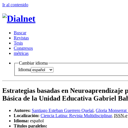
Ir al conteni
d
o
B
uscar
R
evistas
T
esis
Co
n
gresos
m
étricas
Cambiar idioma
Idioma
Estrategias basadas en Neuroaprendizaje 
Básica de la Unidad Educativa Gabriel B
Autores:
Santiago Esteban Guerrero Quelal
,
Gloria Monserrat 
Localización:
Ciencia Latina: Revista Multidisciplinar
,
ISSN-e
Idioma:
español
Títulos paralelos: