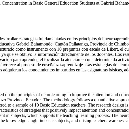
d Concentration in Basic General Education Students at Gabriel Baham
desarrollar estrategias fundamentadas en los principios del neuroaprendi
ducativa Gabriel Bahamonde, Cantón Pallatanga, Provincia de Chimbor
tructurado como instrumento con 10 preguntas con escala de Likert, el c
ya que se obtuvo la información directamente de los docentes. Los resul
vación para aprender, el focalizar la atención en una determinada activ
 favorece al proceso de enseñanza-aprendizaje. Las estrategias de neuro
 adquieran los conocimientos impartidos en las asignaturas básicas, ade
ased on the principles of neurolearning to improve the attention and co
azo Province, Ecuador. The methodology follows a quantitative approac
ered to a sample of 10 Basic Education teachers. The research design is
cteristics of strategies that positively impact attention and concentratio
ntent in subjects, which supports the teaching-learning process. The neur
e the knowledge taught in basic subjects, and raising teacher awareness