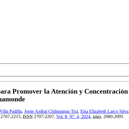
para Promover la Atención y Concentración 
ahamonde
Villa Padilla
,
Jorge Aníbal Chiliquinga Tixi
,
Elsa Elizabeth Larco Silva
2707-2215,
ISSN
2707-2207,
Vol. 8, Nº. 4, 2024
,
págs.
2080-2095