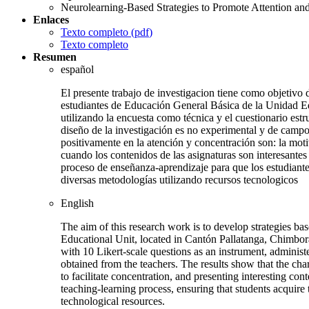
Neurolearning-Based Strategies to Promote Attention an
Enlaces
Texto completo (
pdf
)
Texto completo
Resumen
español
El presente trabajo de investigacion tiene como objetivo 
estudiantes de Educación General Básica de la Unidad E
utilizando la encuesta como técnica y el cuestionario es
diseño de la investigación es no experimental y de campo 
positivamente en la atención y concentración son: la moti
cuando los contenidos de las asignaturas son interesantes
proceso de enseñanza-aprendizaje para que los estudiantes
diversas metodologías utilizando recursos tecnologicos
English
The aim of this research work is to develop strategies b
Educational Unit, located in Cantón Pallatanga, Chimbor
with 10 Likert-scale questions as an instrument, administ
obtained from the teachers. The results show that the chara
to facilitate concentration, and presenting interesting co
teaching-learning process, ensuring that students acquir
technological resources.