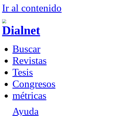
Ir al conteni
d
o
B
uscar
R
evistas
T
esis
Co
n
gresos
m
étricas
Ayuda