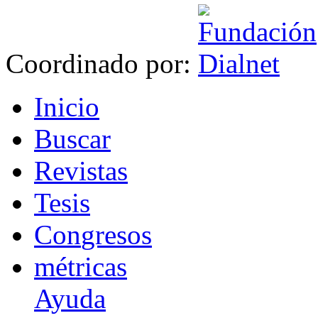
Coordinado por:
I
nicio
B
uscar
R
evistas
T
esis
Co
n
gresos
m
étricas
Ayuda