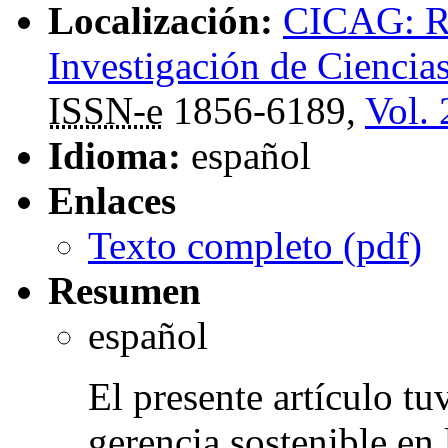
Localización:
CICAG: Re
Investigación de Ciencia
ISSN-e
1856-6189,
Vol. 
Idioma:
español
Enlaces
Texto completo (
pdf
)
Resumen
español
El presente artículo t
gerencia sostenible en l