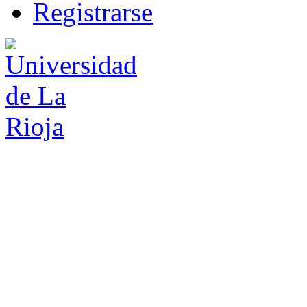
R
e
gistrarse