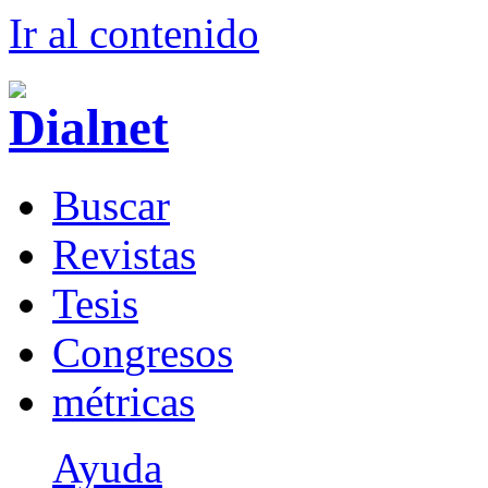
Ir al conteni
d
o
B
uscar
R
evistas
T
esis
Co
n
gresos
m
étricas
Ayuda