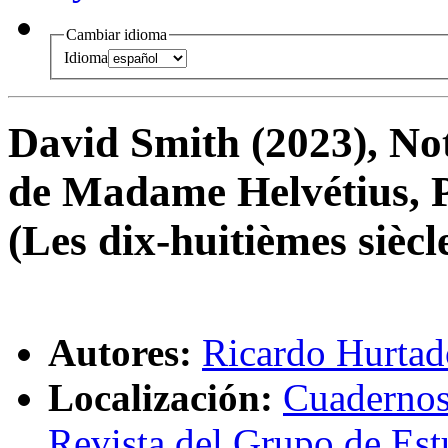
Cambiar idioma
Idioma
David Smith (2023), Not
de Madame Helvétius, 
(Les dix-huitièmes siècl
Autores:
Ricardo Hurta
Localización:
Cuadernos
Revista del Grupo de Est