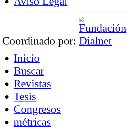
Aviso Legal
Coordinado por:
I
nicio
B
uscar
R
evistas
T
esis
Co
n
gresos
m
étricas