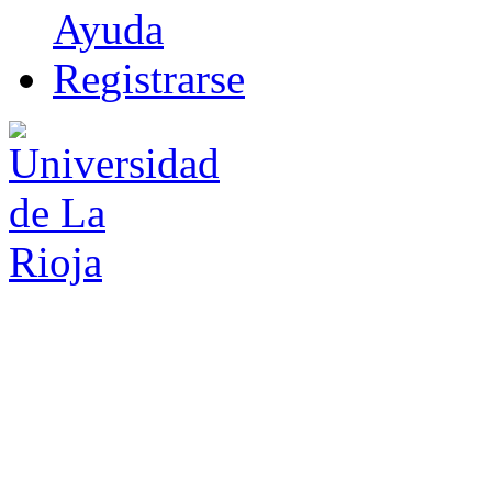
Ayuda
R
e
gistrarse