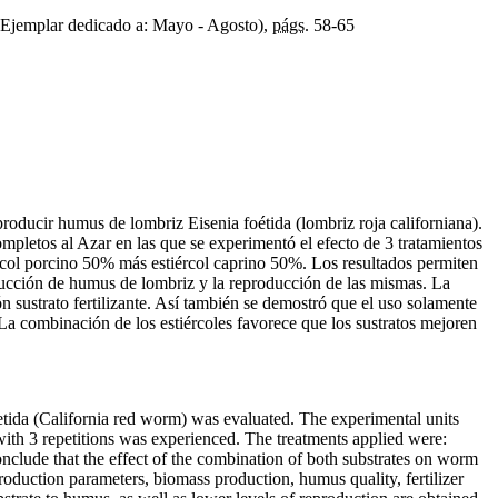
Ejemplar dedicado a: Mayo - Agosto),
págs.
58-65
producir humus de lombriz Eisenia foétida (lombriz roja californiana).
pletos al Azar en las que se experimentó el efecto de 3 tratamientos
ércol porcino 50% más estiércol caprino 50%. Los resultados permiten
oducción de humus de lombriz y la reproducción de las mismas. La
 sustrato fertilizante. Así también se demostró que el uso solamente
La combinación de los estiércoles favorece que los sustratos mejoren
tida (California red worm) was evaluated. The experimental units
ith 3 repetitions was experienced. The treatments applied were:
lude that the effect of the combination of both substrates on worm
duction parameters, biomass production, humus quality, fertilizer