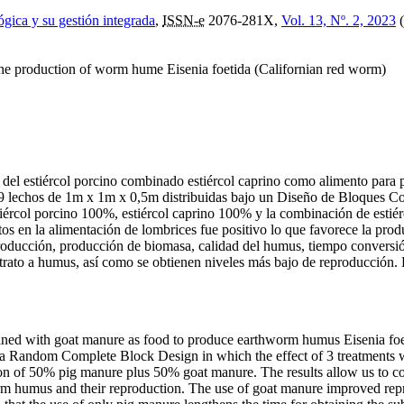
ógica y su gestión integrada
,
ISSN-e
2076-281X,
Vol. 13, Nº. 2, 2023
(
 the production of worm hume Eisenia foetida (Californian red worm)
ión del estiércol porcino combinado estiércol caprino como alimento para 
 9 lechos de 1m x 1m x 0,5m distribuidas bajo un Diseño de Bloques Com
stiércol porcino 100%, estiércol caprino 100% y la combinación de esti
tos en la alimentación de lombrices fue positivo lo que favorece la pr
producción, producción de biomasa, calidad del humus, tiempo conversión
strato a humus, así como se obtienen niveles más bajo de reproducción. 
bined with goat manure as food to produce earthworm humus Eisenia foe
 a Random Complete Block Design in which the effect of 3 treatments w
of 50% pig manure plus 50% goat manure. The results allow us to conc
rm humus and their reproduction. The use of goat manure improved repro