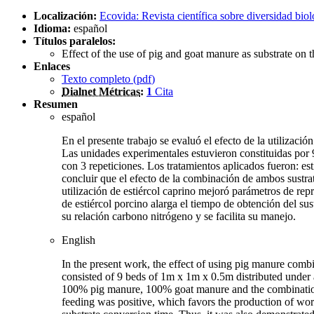
Localización:
Ecovida: Revista científica sobre diversidad biol
Idioma:
español
Títulos paralelos:
Effect of the use of pig and goat manure as substrate on
Enlaces
Texto completo (
pdf
)
Dialnet Métricas
:
1
Cita
Resumen
español
En el presente trabajo se evaluó el efecto de la utilizac
Las unidades experimentales estuvieron constituidas por
con 3 repeticiones. Los tratamientos aplicados fueron: e
concluir que el efecto de la combinación de ambos sustra
utilización de estiércol caprino mejoró parámetros de re
de estiércol porcino alarga el tiempo de obtención del su
su relación carbono nitrógeno y se facilita su manejo.
English
In the present work, the effect of using pig manure com
consisted of 9 beds of 1m x 1m x 0.5m distributed under
100% pig manure, 100% goat manure and the combination 
feeding was positive, which favors the production of wo