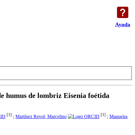
Ayuda
 de humus de lombriz Eisenia foétida
[1]
[1]
;
Martínez Revol, Marcelino
;
Maqueira