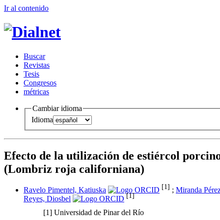
Ir al conteni
d
o
B
uscar
R
evistas
T
esis
Co
n
gresos
m
étricas
Cambiar idioma
Idioma
Efecto de la utilización de estiércol porc
(Lombriz roja californiana)
[1]
Ravelo Pimentel, Katiuska
;
Miranda Pérez
[1]
Reyes, Diosbel
[1]
Universidad de Pinar del Río