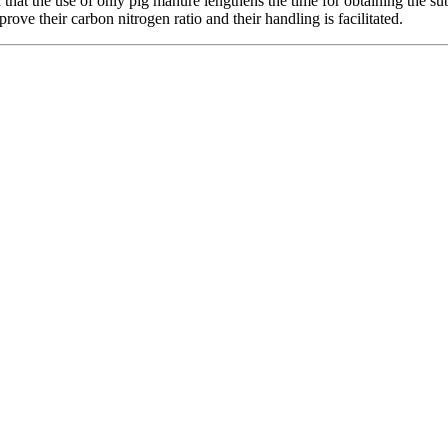
 that the use of only pig manure lengthens the time for obtaining the sub
ove their carbon nitrogen ratio and their handling is facilitated.