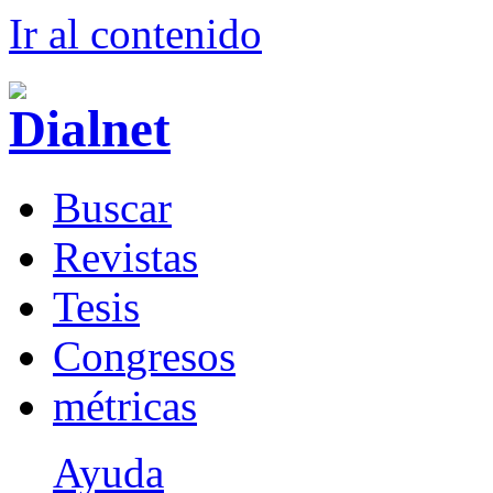
Ir al conteni
d
o
B
uscar
R
evistas
T
esis
Co
n
gresos
m
étricas
Ayuda