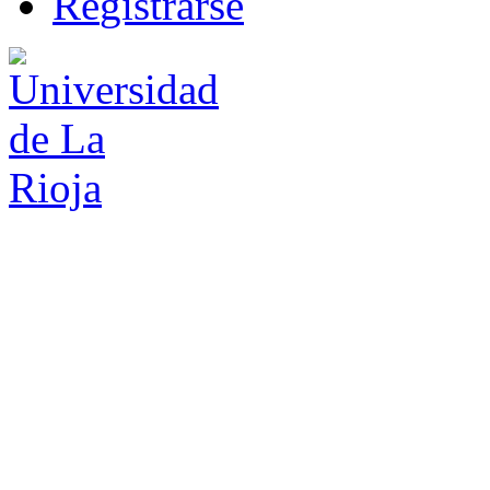
R
e
gistrarse