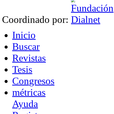
Coordinado por:
I
nicio
B
uscar
R
evistas
T
esis
Co
n
gresos
m
étricas
Ayuda