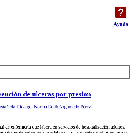
Ayuda
vención de úlceras por presión
astañeda Hidalgo
,
Norma Edith Argumedo Pérez
nal de enfermería que labora en servicios de hospitalización adultos.
auxiliares de enfermería que laboran con pacientes adultos en riesgo