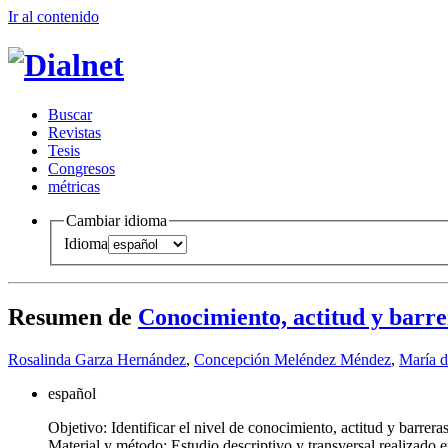
Ir al conteni
d
o
B
uscar
R
evistas
T
esis
Co
n
gresos
m
étricas
Cambiar idioma
Idioma
Resumen de
Conocimiento, actitud y barre
Rosalinda Garza Hernández
,
Concepción Meléndez Méndez
,
María d
español
Objetivo: Identificar el nivel de conocimiento, actitud y barrer
Material y método: Estudio descriptivo y transversal realizado 