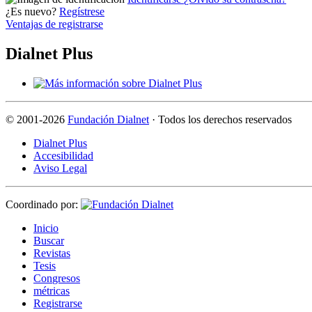
¿Es nuevo?
Regístrese
Ventajas de registrarse
Dialnet Plus
©
2001-2026
Fundación Dialnet
· Todos los derechos reservados
Dialnet Plus
Accesibilidad
Aviso Legal
Coordinado por:
I
nicio
B
uscar
R
evistas
T
esis
Co
n
gresos
m
étricas
R
e
gistrarse