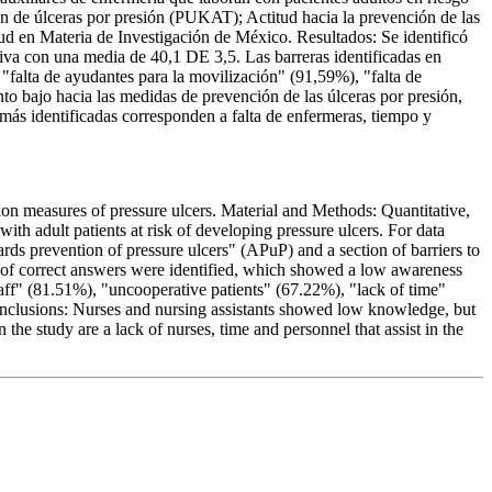
ón de úlceras por presión (PUKAT); Actitud hacia la prevención de las
ud en Materia de Investigación de México. Resultados: Se identificó
iva con una media de 40,1 DE 3,5. Las barreras identificadas en
"falta de ayudantes para la movilización" (91,59%), "falta de
o bajo hacia las medidas de prevención de las úlceras por presión,
 más identificadas corresponden a falta de enfermeras, tiempo y
ntion measures of pressure ulcers. Material and Methods: Quantitative,
ith adult patients at risk of developing pressure ulcers. For data
rds prevention of pressure ulcers" (APuP) and a section of barriers to
% of correct answers were identified, which showed a low awareness
taff" (81.51%), "uncooperative patients" (67.22%), "lack of time"
Conclusions: Nurses and nursing assistants showed low knowledge, but
 the study are a lack of nurses, time and personnel that assist in the