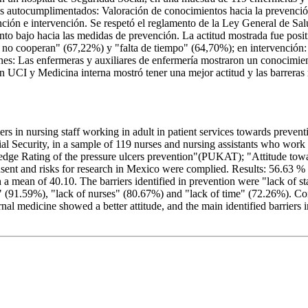
arios autocumplimentados: Valoración de conocimientos hacia la prevenci
ción e intervención. Se respetó el reglamento de la Ley General de Sal
to bajo hacia las medidas de prevención. La actitud mostrada fue posit
 no cooperan" (67,22%) y "falta de tiempo" (64,70%); en intervención: 
s: Las enfermeras y auxiliares de enfermería mostraron un conocimient
en UCI y Medicina interna mostró tener una mejor actitud y las barreras
iers in nursing staff working in adult in patient services towards preve
ial Security, in a sample of 119 nurses and nursing assistants who work w
ledge Rating of the pressure ulcers prevention"(PUKAT); "Attitude towa
nsent and risks for research in Mexico were complied. Results: 56.63 
a mean of 40.10. The barriers identified in prevention were "lack of s
on" (91.59%), "lack of nurses" (80.67%) and "lack of time" (72.26%). 
al medicine showed a better attitude, and the main identified barriers in