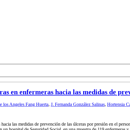
ras en enfermeras hacia las medidas de pre
e los Angeles Fang Huerta
,
J. Fernanda González Salinas
,
Hortensia C
as hacia las medidas de prevención de las úlceras por presión en el perso
en un hospital de Seguridad Social, en una muestra de 119 enfermeras y 