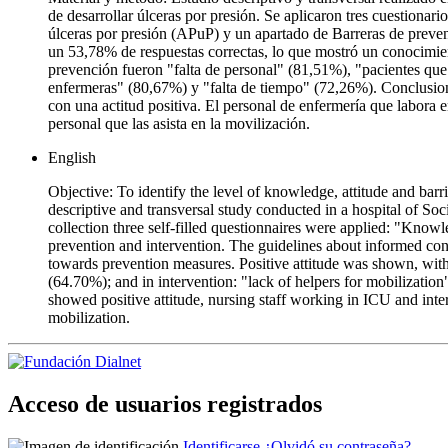
de desarrollar úlceras por presión. Se aplicaron tres cuestion
úlceras por presión (APuP) y un apartado de Barreras de preven
un 53,78% de respuestas correctas, lo que mostró un conocimien
prevención fueron "falta de personal" (81,51%), "pacientes que
enfermeras" (80,67%) y "falta de tiempo" (72,26%). Conclusione
con una actitud positiva. El personal de enfermería que labora 
personal que las asista en la movilización.
English
Objective: To identify the level of knowledge, attitude and barr
descriptive and transversal study conducted in a hospital of Soc
collection three self-filled questionnaires were applied: "Know
prevention and intervention. The guidelines about informed co
towards prevention measures. Positive attitude was shown, with 
(64.70%); and in intervention: "lack of helpers for mobilizati
showed positive attitude, nursing staff working in ICU and intern
mobilization.
Acceso de usuarios registrados
Identificarse
¿Olvidó su contraseña?