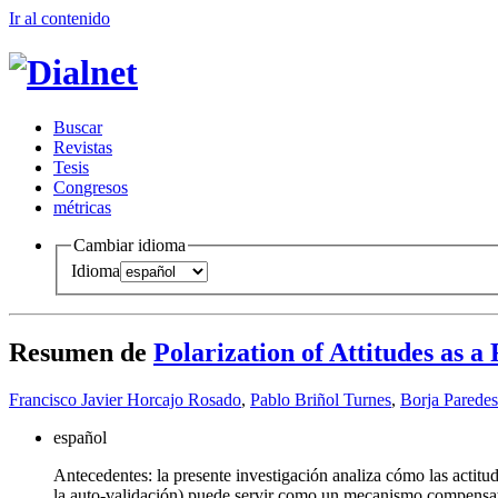
Ir al conteni
d
o
B
uscar
R
evistas
T
esis
Co
n
gresos
m
étricas
Cambiar idioma
Idioma
Resumen de
Polarization of Attitudes as a
Francisco Javier Horcajo Rosado
,
Pablo Briñol Turnes
,
Borja Parede
español
Antecedentes: la presente investigación analiza cómo las actitu
la auto-validación) puede servir como un mecanismo compensator