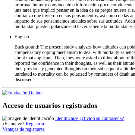
información muy convincente o información poco convincente so
una tarea que implicó pensar en la idea de su propia muerte (i.e.
confianza que tuvieron en sus pensamientos, así como de las act
impacto de sus pensamientos iniciales sobre sus actitudes. Adem
mortalidad pueden polarizarse al hacer saliente la mortalidad y
English
Background: The present study analyzes how attitudes can polariz
compensatory coping mechanism to deal with mortality salience. M
about that applicant. Then, they were asked to think about of thei
reported the confidence in their thoughts, as well as their attit
their previously generated thoughts on their subsequent attitude
unrelated to mortality can be polarized by reminders of death an
discussed
Acceso de usuarios registrados
Identificarse
¿Olvidó su contraseña?
¿Es nuevo?
Regístrese
Ventajas de registrarse