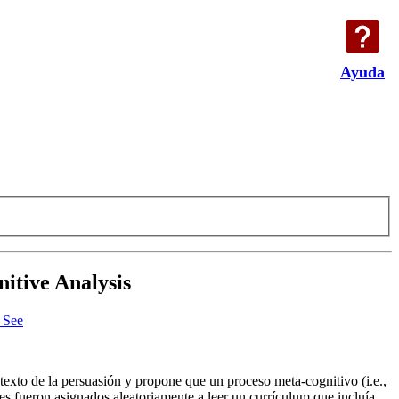
Ayuda
itive Analysis
 See
ntexto de la persuasión y propone que un proceso meta-cognitivo (i.e.,
es fueron asignados aleatoriamente a leer un currículum que incluía