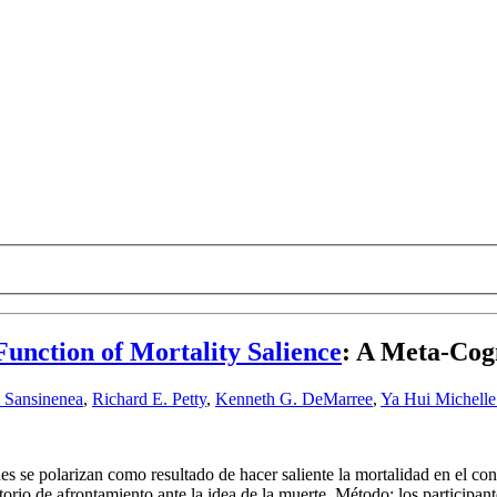
 Function of Mortality Salience
:
A Meta-Cogn
s Sansinenea
,
Richard E. Petty
,
Kenneth G. DeMarree
,
Ya Hui Michelle
des se polarizan como resultado de hacer saliente la mortalidad en el co
io de afrontamiento ante la idea de la muerte. Método: los participant