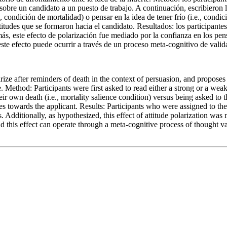
bre un candidato a un puesto de trabajo. A continuación, escribieron l
, condición de mortalidad) o pensar en la idea de tener frío (i.e., condic
itudes que se formaron hacia el candidato. Resultados: los participante
ás, este efecto de polarización fue mediado por la confianza en los pen
 este efecto puede ocurrir a través de un proceso meta-cognitivo de vali
e after reminders of death in the context of persuasion, and proposes th
ethod: Participants were first asked to read either a strong or a weak r
r own death (i.e., mortality salience condition) versus being asked to thi
udes towards the applicant. Results: Participants who were assigned to th
s. Additionally, as hypothesized, this effect of attitude polarization w
d this effect can operate through a meta-cognitive process of thought va