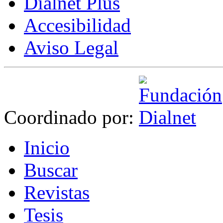
Dialnet Plus
Accesibilidad
Aviso Legal
Coordinado por:
I
nicio
B
uscar
R
evistas
T
esis