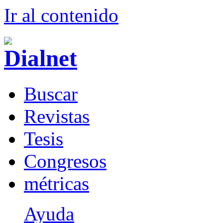
Ir al conteni
d
o
B
uscar
R
evistas
T
esis
Co
n
gresos
m
étricas
Ayuda