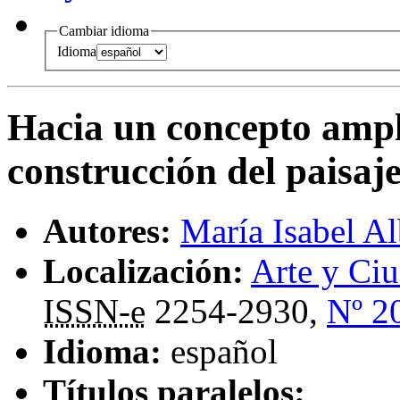
Cambiar idioma
Idioma
Hacia un concepto ampl
construcción del paisa
Autores:
María Isabel A
Localización:
Arte y Ciu
ISSN-e
2254-2930,
Nº 2
Idioma:
español
Títulos paralelos: