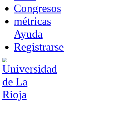
Co
n
gresos
m
étricas
Ayuda
R
e
gistrarse