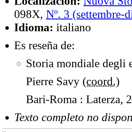
Localización:
Nuova Sto
098X,
Nº. 3 (settembre-
Idioma:
italiano
Es reseña de:
Storia mondiale degli 
Pierre Savy (
coord.
)
Bari-Roma : Laterza, 
Texto completo no dispon