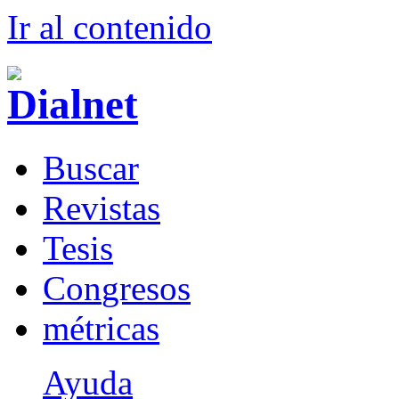
Ir al conteni
d
o
B
uscar
R
evistas
T
esis
Co
n
gresos
m
étricas
Ayuda