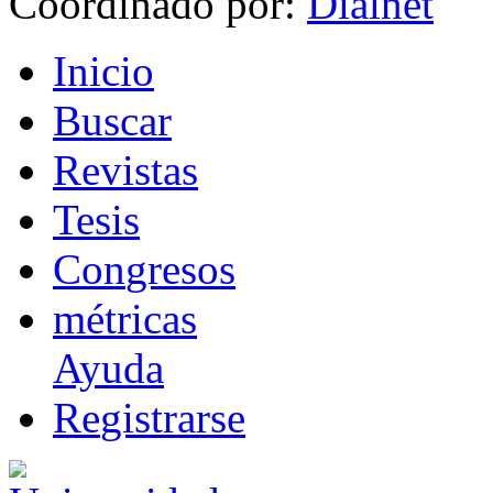
Coordinado por:
I
nicio
B
uscar
R
evistas
T
esis
Co
n
gresos
m
étricas
Ayuda
R
e
gistrarse