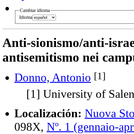
Cambiar idioma
Idioma
Anti-sionismo/anti-isra
antisemitismo nei campu
[1]
Donno, Antonio
[1]
University of Sale
Localización:
Nuova Sto
098X,
Nº. 1 (gennaio-apr