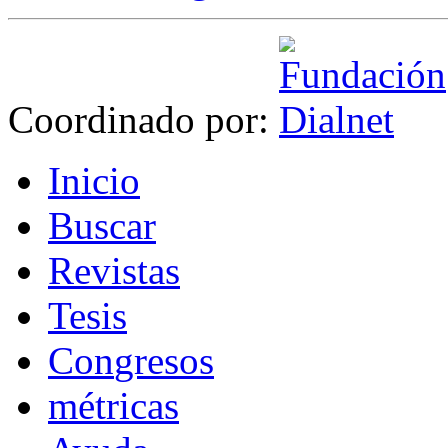
Coordinado por:
I
nicio
B
uscar
R
evistas
T
esis
Co
n
gresos
m
étricas