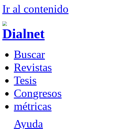
Ir al conteni
d
o
B
uscar
R
evistas
T
esis
Co
n
gresos
m
étricas
Ayuda