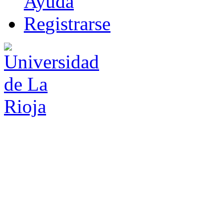
Ayuda
R
e
gistrarse