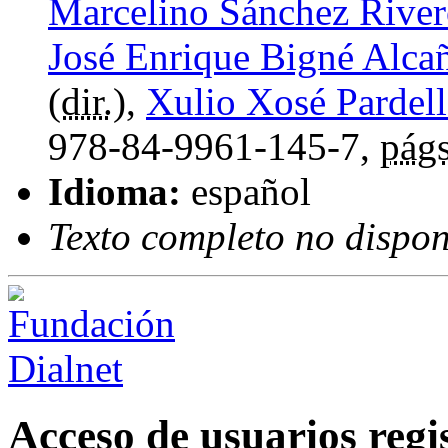
Marcelino Sánchez Rive
José Enrique Bigné Alca
(
dir.
),
Xulio Xosé Pardell
978-84-9961-145-7,
págs
Idioma:
español
Texto completo no dispon
Acceso de usuarios regi