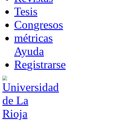
T
esis
Co
n
gresos
m
étricas
Ayuda
R
e
gistrarse