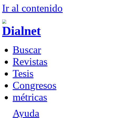
Ir al conteni
d
o
B
uscar
R
evistas
T
esis
Co
n
gresos
m
étricas
Ayuda