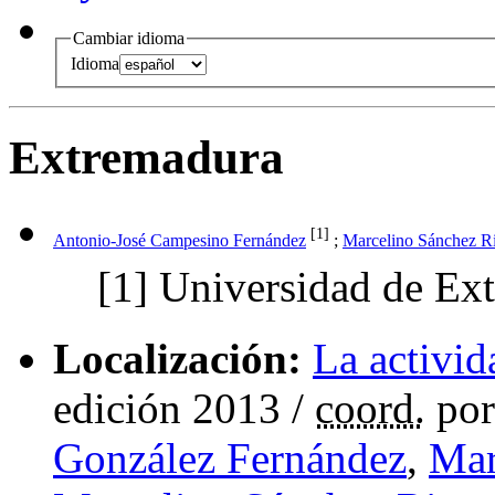
Cambiar idioma
Idioma
Extremadura
[1]
Antonio-José Campesino Fernández
;
Marcelino Sánchez R
[1]
Universidad de Ex
Localización:
La activid
edición 2013
/
coord.
po
González Fernández
,
Mar