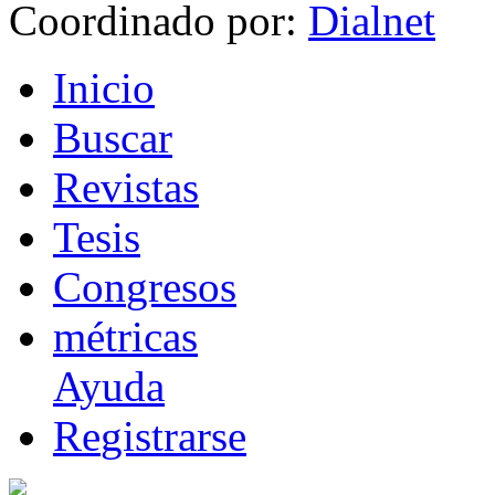
Coordinado por:
I
nicio
B
uscar
R
evistas
T
esis
Co
n
gresos
m
étricas
Ayuda
R
e
gistrarse