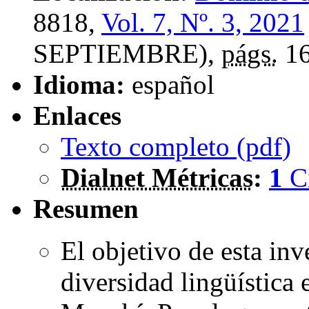
8818,
Vol. 7, Nº. 3, 2021
SEPTIEMBRE),
págs.
16
Idioma:
español
Enlaces
Texto completo (
pdf
)
Dialnet Métricas
:
1
C
Resumen
El objetivo de esta inv
diversidad lingüística