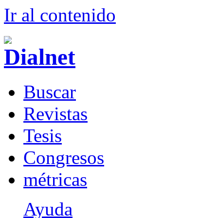
Ir al conteni
d
o
B
uscar
R
evistas
T
esis
Co
n
gresos
m
étricas
Ayuda