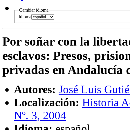
Cambiar idioma
Idioma
Por soñar con la liberta
esclavos
:
Presos, prisio
privadas en Andalucía d
Autores:
José Luis Guti
Localización:
Historia A
Nº. 3, 2004
Idioma:
español