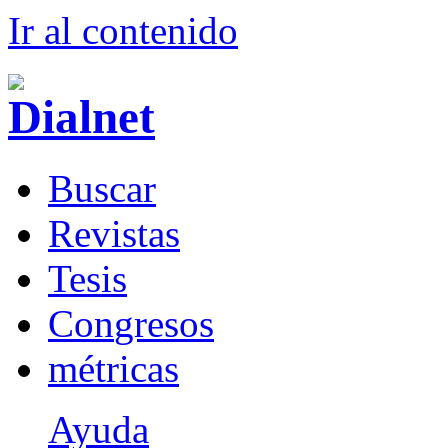
Ir al conteni
d
o
B
uscar
R
evistas
T
esis
Co
n
gresos
m
étricas
Ayuda