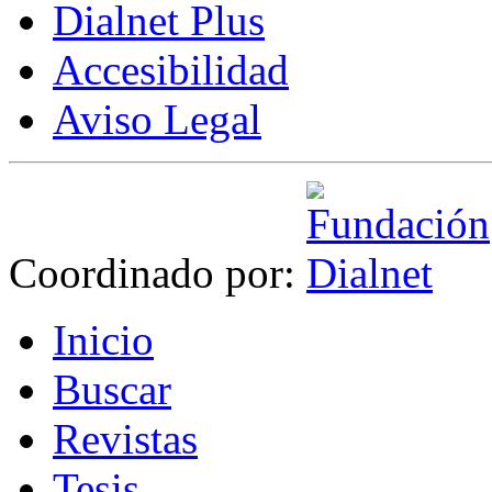
Dialnet Plus
Accesibilidad
Aviso Legal
Coordinado por:
I
nicio
B
uscar
R
evistas
T
esis