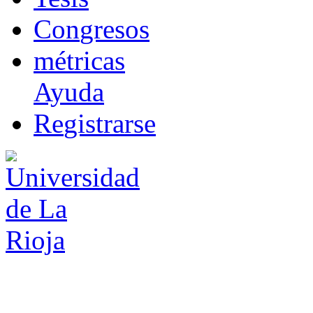
Co
n
gresos
m
étricas
Ayuda
R
e
gistrarse