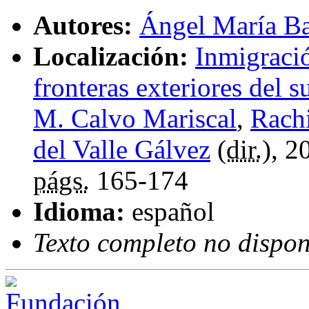
Autores:
Ángel María Ba
Localización:
Inmigraci
fronteras exteriores del 
M. Calvo Mariscal
,
Rach
del Valle Gálvez
(
dir.
), 2
págs.
165-174
Idioma:
español
Texto completo no dispon