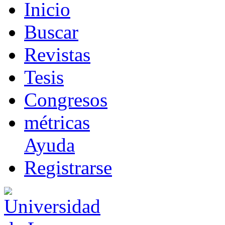
I
nicio
B
uscar
R
evistas
T
esis
Co
n
gresos
m
étricas
Ayuda
R
e
gistrarse