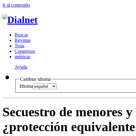
Ir al conteni
d
o
B
uscar
R
evistas
T
esis
Co
n
gresos
m
étricas
Ayuda
Cambiar idioma
Idioma
Secuestro de menores 
¿protección equivalente