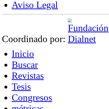
Aviso Legal
Coordinado por:
I
nicio
B
uscar
R
evistas
T
esis
Co
n
gresos
m
étricas