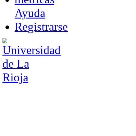
Ayuda
R
e
gistrarse