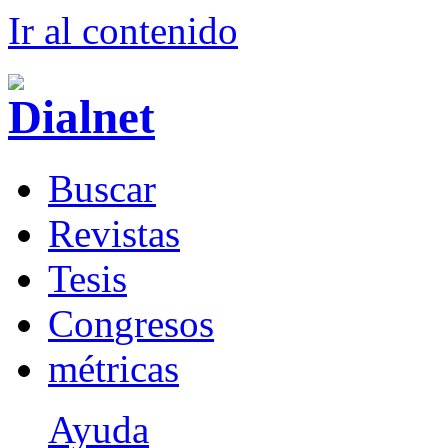
Ir al conteni
d
o
B
uscar
R
evistas
T
esis
Co
n
gresos
m
étricas
Ayuda