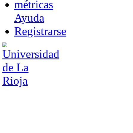
m
étricas
Ayuda
R
e
gistrarse