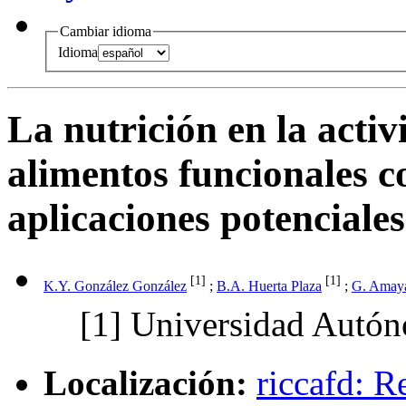
Cambiar idioma
Idioma
La nutrición en la activ
alimentos funcionales c
aplicaciones potenciales
[1]
[1]
K.Y. González González
;
B.A. Huerta Plaza
;
G. Amaya
[1]
Universidad Autón
Localización:
riccafd: R