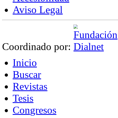
Aviso Legal
Coordinado por:
I
nicio
B
uscar
R
evistas
T
esis
Co
n
gresos