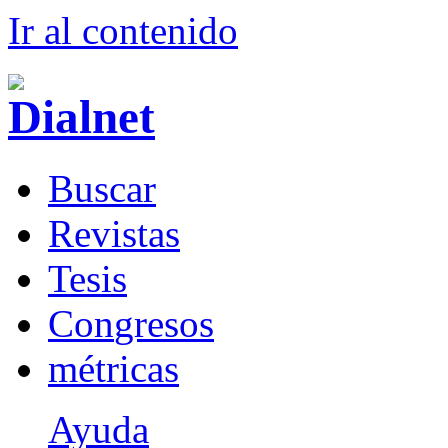
Ir al conteni
d
o
B
uscar
R
evistas
T
esis
Co
n
gresos
m
étricas
Ayuda