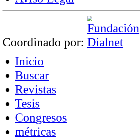
Coordinado por:
I
nicio
B
uscar
R
evistas
T
esis
Co
n
gresos
m
étricas