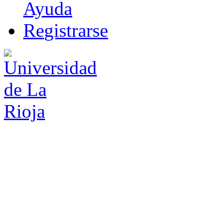
Ayuda
R
e
gistrarse