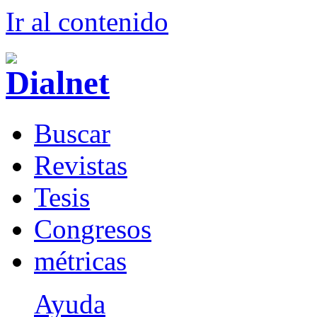
Ir al conteni
d
o
B
uscar
R
evistas
T
esis
Co
n
gresos
m
étricas
Ayuda