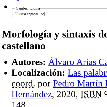
Cambiar idioma
Idioma
Morfología y sintaxis d
castellano
Autores:
Álvaro Arias C
Localización:
Las palabr
coord.
por
Pedro Martín
Hernández
, 2020,
ISBN
9
148