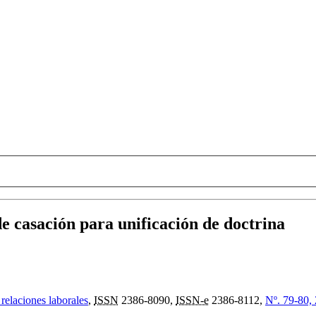
de casación para unificación de doctrina
 relaciones laborales
,
ISSN
2386-8090,
ISSN-e
2386-8112,
Nº. 79-80,