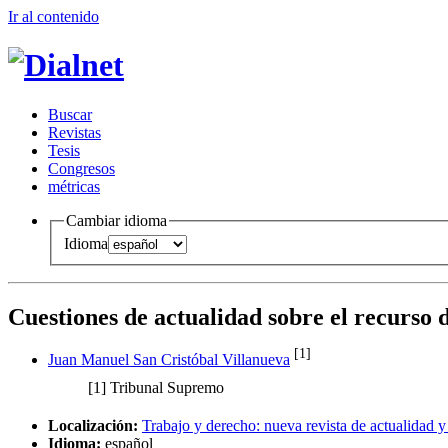
Ir al conteni
d
o
B
uscar
R
evistas
T
esis
Co
n
gresos
m
étricas
Cambiar idioma
Idioma
Cuestiones de actualidad sobre el recurso 
[1]
Juan Manuel San Cristóbal Villanueva
[1]
Tribunal Supremo
Localización:
Trabajo y derecho: nueva revista de actualidad y
Idioma:
español