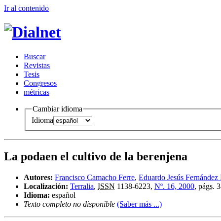
Ir al conteni
d
o
B
uscar
R
evistas
T
esis
Co
n
gresos
m
étricas
Cambiar idioma
Idioma
La podaen el cultivo de la berenjena
Autores:
Francisco Camacho Ferre
,
Eduardo Jesús Fernández
Localización:
Terralia
,
ISSN
1138-6223,
Nº. 16, 2000
,
págs.
3
Idioma:
español
Texto completo no disponible
(Saber más ...)